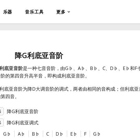
乐器
音乐工具
更多
降G利底亚音阶
G利底亚音阶
是一种七音音阶，由G
♭
、A
♭
、B
♭
、C、D
♭
、E
♭
和F
音阶的第四音升高半音，即构成利底亚音阶。
G利底亚音阶为降D大调音阶的调式，两者由相同的音构成；但利底亚
的第四音。
降G利底亚音阶
名
降G利底亚调式
名
G
♭
A
♭
B
♭
C
D
♭
E
♭
F
G
♭