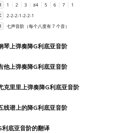
1
2
3
♯
4
5
6
7
1
程
2-2-2-1-2-2-1
式
七声音阶（每个八度有 7 个音）
型
钢琴上弹奏降G利底亚音阶
吉他上弹奏降G利底亚音阶
尤克里里上弹奏降G利底亚音阶
五线谱上的降G利底亚音阶
G利底亚音阶的翻译