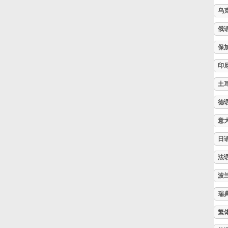
乌
Русский
俄
保
Svenska
印
土
Tiếng Việt
德
Türkçe
意
日
Українська
法
波
简体中文
瑞
繁
繁體中文