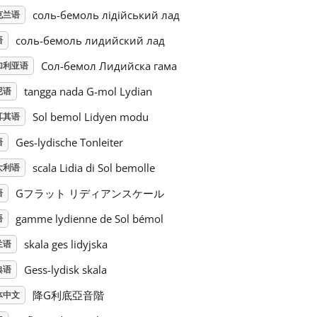
соль-бемоль лідійський лад
克兰语
соль-бемоль лидийский лад
语
Сол-бемол Лидийска гама
加利亚语
tangga nada G-mol Lydian
尼语
Sol bemol Lidyen modu
耳其语
Ges-lydische Tonleiter
语
scala Lidia di Sol bemolle
大利语
Gフラット リディアンスケール
语
gamme lydienne de Sol bémol
语
skala ges lidyjska
兰语
Gess-lydisk skala
典语
降G利底亞音階
体中文