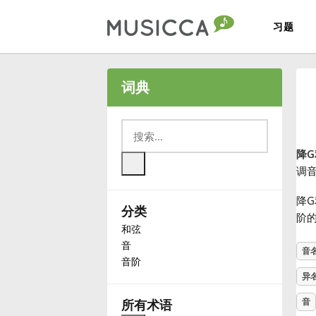
习题
Bahasa Indonesia
词典
Български
降
Dansk
调
降
分类
Deutsch
阶
和弦
音
音
English
音阶
异
Español
音
所有术语