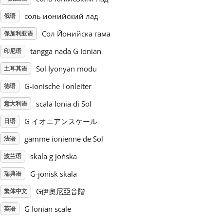
соль ионийский лад
俄语
Русский
Сол Йонийска гама
保加利亚语
tangga nada G Ionian
Svenska
印尼语
Sol İyonyan modu
土耳其语
Tiếng Việt
G-ionische Tonleiter
德语
scala Ionia di Sol
意大利语
Türkçe
G イオニアンスケール
日语
gamme ionienne de Sol
法语
Українська
skala g jońska
波兰语
G-jonisk skala
瑞典语
简体中文
G伊奧尼亞音階
繁体中文
繁體中文
G Ionian scale
英语