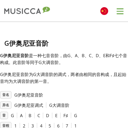
Me
Bahasa Indonesia
G伊奥尼亚音阶
Български
G伊奥尼亚音阶
是一种七音音阶，由G、A、B、C、D、E和F
♯
七个音
构成。此音阶等同于G大调音阶。
Dansk
G伊奥尼亚音阶为G大调音阶的调式，两者由相同的音构成，且起始
音均为大调音阶的第一音。
Deutsch
G伊奥尼亚音阶
音名
English
G伊奥尼亚调式
G大调音阶
异名
G
A
B
C
D
E
F
♯
G
音
Español
1
2
3
4
5
6
7
1
音程