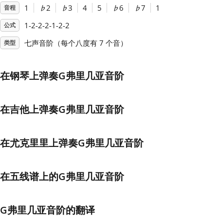
1
♭
2
♭
3
4
5
♭
6
♭
7
1
音程
Français
1-2-2-2-1-2-2
公式
七声音阶（每个八度有 7 个音）
类型
한국어
在钢琴上弹奏G弗里几亚音阶
हिन्दी
在吉他上弹奏G弗里几亚音阶
Italiano
在尤克里里上弹奏G弗里几亚音阶
日本語
在五线谱上的G弗里几亚音阶
Polski
Português
G弗里几亚音阶的翻译