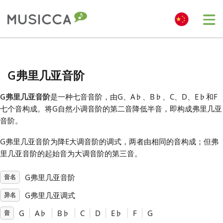
Me
Bahasa Indonesia
G弗里几亚音阶
Български
G弗里几亚音阶
是一种七音音阶，由G、A
♭
、B
♭
、C、D、E
♭
和F
七个音构成。将G自然小调音阶的第二音降低半音，即构成弗里几亚
Dansk
音阶。
G弗里几亚音阶为降E大调音阶的调式，两者由相同的音构成；但弗
Deutsch
里几亚音阶的起始音为大调音阶的第三音。
G弗里几亚音阶
音名
English
G弗里几亚调式
异名
Español
G
A
♭
B
♭
C
D
E
♭
F
G
音