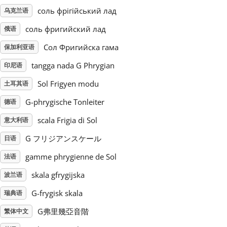
соль фрігійський лад
乌克兰语
Русский
соль фригийский лад
俄语
Сол Фригийска гама
保加利亚语
Svenska
tangga nada G Phrygian
印尼语
Sol Frigyen modu
土耳其语
Tiếng Việt
G-phrygische Tonleiter
德语
Türkçe
scala Frigia di Sol
意大利语
G フリジアンスケール
日语
Українська
gamme phrygienne de Sol
法语
skala gfrygijska
波兰语
简体中文
G-frygisk skala
瑞典语
G弗里幾亞音階
繁体中文
繁體中文