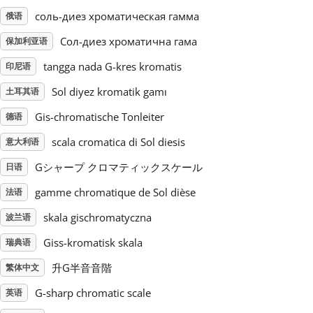
соль-диез хроматическая гамма
俄语
Русский
Сол-диез хроматична гама
保加利亚语
tangga nada G-kres kromatis
印尼语
Svenska
Sol diyez kromatik gamı
土耳其语
Gis-chromatische Tonleiter
德语
Tiếng Việt
scala cromatica di Sol diesis
意大利语
Türkçe
Gシャープ クロマティックスケール
日语
gamme chromatique de Sol dièse
法语
Українська
skala gischromatyczna
波兰语
Giss-kromatisk skala
瑞典语
简体中文
升G半音音階
繁体中文
G-sharp chromatic scale
英语
繁體中文