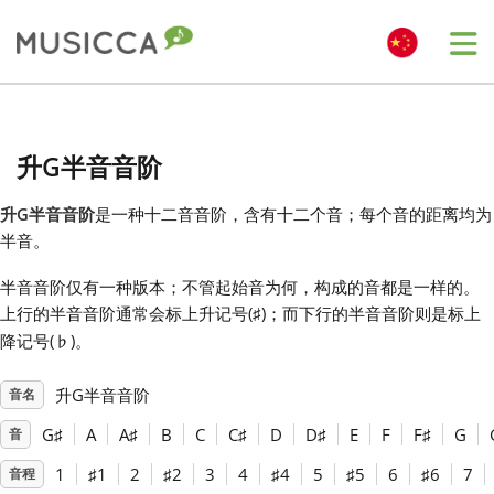
Me
Bahasa Indonesia
升G半音音阶
Български
升G半音音阶
是一种十二音音阶，含有十二个音；每个音的距离均为
半音。
Dansk
半音音阶仅有一种版本；不管起始音为何，构成的音都是一样的。
上行的半音音阶通常会标上升记号(
)；而下行的半音音阶则是标上
♯
Deutsch
降记号(
)。
♭
升G半音音阶
音名
English
G
♯
A
A
♯
B
C
C
♯
D
D
♯
E
F
F
♯
G
音
Español
1
♯
1
2
♯
2
3
4
♯
4
5
♯
5
6
♯
6
7
音程