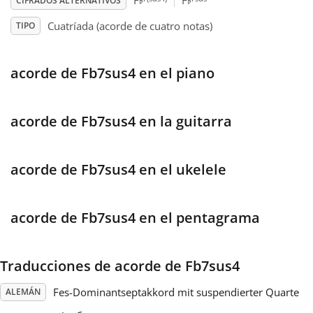
♭
♭
F
F
CIFRADOS ALTERNATIVOS
Cuatríada (acorde de cuatro notas)
TIPO
Français
acorde de Fb7sus4 en el piano
한국어
हिन्दी
acorde de Fb7sus4 en la guitarra
Italiano
acorde de Fb7sus4 en el ukelele
日本語
acorde de Fb7sus4 en el pentagrama
Polski
Traducciones de acorde de Fb7sus4
Fes-Dominantseptakkord mit suspendierter Quarte
ALEMÁN
Português