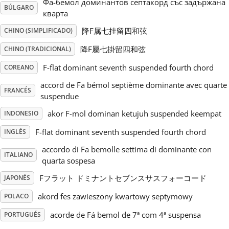
Фа-бемол доминантов септакорд със задържана
BÚLGARO
кварта
Русский
降F属七挂留四和弦
CHINO (SIMPLIFICADO)
降F屬七掛留四和弦
CHINO (TRADICIONAL)
Svenska
F-flat dominant seventh suspended fourth chord
COREANO
accord de Fa bémol septième dominante avec quarte
Tiếng Việt
FRANCÉS
suspendue
akor F-mol dominan ketujuh suspended keempat
INDONESIO
Türkçe
F-flat dominant seventh suspended fourth chord
INGLÉS
accordo di Fa bemolle settima di dominante con
Українська
ITALIANO
quarta sospesa
Fフラット ドミナントセブンスサスフォーコード
JAPONÉS
简体中文
akord fes zawieszony kwartowy septymowy
POLACO
acorde de Fá bemol de 7ª com 4ª suspensa
PORTUGUÉS
繁體中文