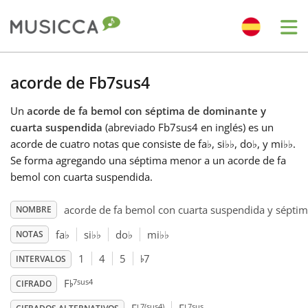
Me
Bahasa Indonesia
acorde de Fb7sus4
Un
acorde de fa bemol con séptima de dominante y
Български
cuarta suspendida
(abreviado Fb7sus4 en inglés) es un
acorde de cuatro notas que consiste de fa
♭
, si
♭
♭
, do
♭
, y mi
♭
♭
.
Dansk
Se forma agregando una séptima menor a un acorde de fa
bemol con cuarta suspendida.
Deutsch
acorde de fa bemol con cuarta suspendida y sépti
NOMBRE
fa
♭
si
♭
♭
do
♭
mi
♭
♭
NOTAS
♭
English
1
4
5
7
INTERVALOS
♭
7sus4
F
CIFRADO
Español
7(sus4)
7sus