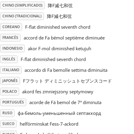
降F减七和弦
CHINO (SIMPLIFICADO)
Русский
降F減七和弦
CHINO (TRADICIONAL)
F-flat diminished seventh chord
COREANO
Svenska
accord de Fa bémol septième diminuée
FRANCÉS
akor F-mol diminished ketujuh
INDONESIO
Tiếng Việt
F-flat diminished seventh chord
INGLÉS
Türkçe
accordo di Fa bemolle settima diminuita
ITALIANO
Fフラット ディミニッシュトセブンスコード
JAPONÉS
Українська
akord fes zmniejszony septymowy
POLACO
acorde de Fá bemol de 7ª diminuta
PORTUGUÉS
简体中文
фа-бемоль-уменьшенный септаккорд
RUSO
helförminskat Fess-7-ackord
SUECO
繁體中文