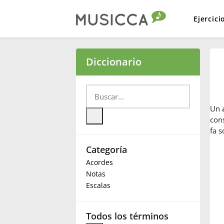
Ejercici
Bahasa Indonesia
Diccionario
Български
Un
Dansk
cons
fa 
Categoría
Deutsch
Acordes
Notas
English
Escalas
Español
Todos los términos