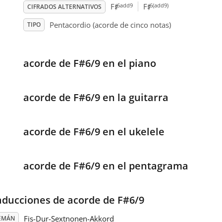
♯
♯
6add9
6(add9)
F
F
CIFRADOS ALTERNATIVOS
Pentacordio (acorde de cinco notas)
TIPO
acorde de F#6/9 en el piano
acorde de F#6/9 en la guitarra
acorde de F#6/9 en el ukelele
acorde de F#6/9 en el pentagrama
aducciones de acorde de F#6/9
Fis-Dur-Sextnonen-Akkord
EMÁN