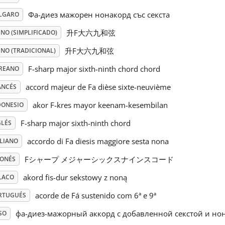
Фа-диез мажорен нонакорд със секста
LGARO
升F大六九和弦
NO (SIMPLIFICADO)
升F大六九和弦
INO (TRADICIONAL)
F-sharp major sixth-ninth chord chord
REANO
accord majeur de Fa dièse sixte-neuvième
ANCÉS
akor F-kres mayor keenam-kesembilan
DONESIO
F-sharp major sixth-ninth chord
GLÉS
accordo di Fa diesis maggiore sesta nona
ALIANO
Fシャープ メジャーシックスナインスコード
PONÉS
akord fis-dur sekstowy z noną
LACO
acorde de Fá sustenido com 6ª e 9ª
RTUGUÉS
фа-диез-мажорный аккорд с добавленной секстой и но
SO