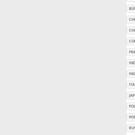
BÚ
Русский
CHI
CH
Svenska
CO
Tiếng Việt
FR
IN
Türkçe
IN
IT
Українська
JA
PO
简体中文
PO
繁體中文
RU