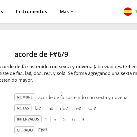
os
Instrumentos
Más
acorde de F#6/9
acorde de fa sostenido con sexta y novena
(abreviado F#6/9 en 
iste de fa
♯
, la
♯
, do
♯
, re
♯
, y sol
♯
. Se forma agregando una sexta 
sostenido mayor.
acorde de fa sostenido con sexta y novena
NOMBRE
fa
♯
la
♯
do
♯
re
♯
sol
♯
NOTAS
1
3
5
6
9
INTERVALOS
♯
6/9
F
CIFRADO