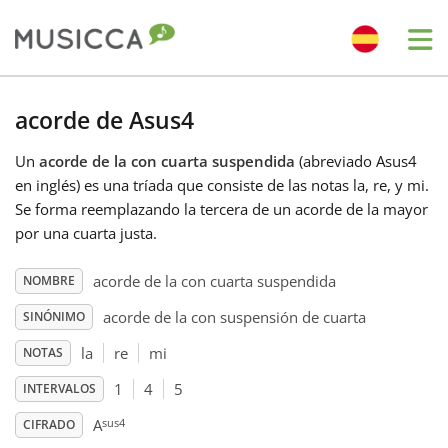
Me
Bahasa Indonesia
acorde de Asus4
Un
acorde de la con cuarta suspendida
(abreviado Asus4
Български
en inglés) es una tríada que consiste de las notas la, re, y mi.
Se forma reemplazando la tercera de un acorde de la mayor
Dansk
por una cuarta justa.
acorde de la con cuarta suspendida
NOMBRE
Deutsch
acorde de la con suspensión de cuarta
SINÓNIMO
la
re
mi
NOTAS
English
1
4
5
INTERVALOS
sus4
Español
A
CIFRADO