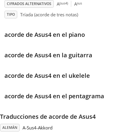
(sus4)
sus
A
A
CIFRADOS ALTERNATIVOS
Français
Tríada (acorde de tres notas)
TIPO
한국어
acorde de Asus4 en el piano
हिन्दी
acorde de Asus4 en la guitarra
Italiano
acorde de Asus4 en el ukelele
日本語
acorde de Asus4 en el pentagrama
Polski
Traducciones de acorde de Asus4
Português
A-Sus4-Akkord
ALEMÁN