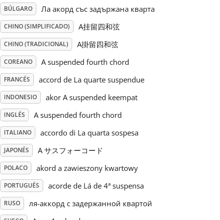
Ла акорд със задържана кварта
BÚLGARO
Русский
A挂留四和弦
CHINO (SIMPLIFICADO)
A掛留四和弦
CHINO (TRADICIONAL)
Svenska
A suspended fourth chord
COREANO
accord de La quarte suspendue
FRANCÉS
Tiếng Việt
akor A suspended keempat
INDONESIO
Türkçe
A suspended fourth chord
INGLÉS
accordo di La quarta sospesa
ITALIANO
Українська
A サスフォーコード
JAPONÉS
akord a zawieszony kwartowy
POLACO
简体中文
acorde de Lá de 4ª suspensa
PORTUGUÉS
ля-аккорд с задержанной квартой
RUSO
繁體中文