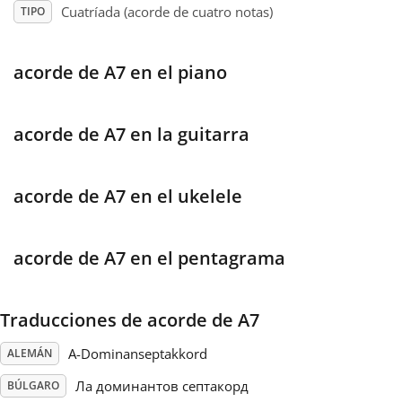
Cuatríada (acorde de cuatro notas)
TIPO
Français
acorde de A7 en el piano
한국어
acorde de A7 en la guitarra
हिन्दी
acorde de A7 en el ukelele
Italiano
acorde de A7 en el pentagrama
日本語
Traducciones de acorde de A7
Polski
A-Dominanseptakkord
ALEMÁN
Português
Ла доминантов септакорд
BÚLGARO