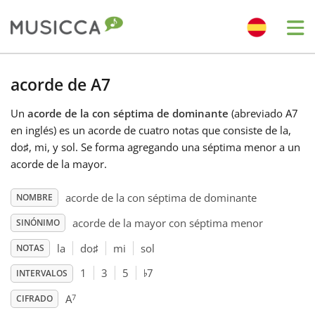
Me
Bahasa Indonesia
acorde de A7
Un
acorde de la con séptima de dominante
(abreviado A7
Български
en inglés) es un acorde de cuatro notas que consiste de la,
do
♯
, mi, y sol. Se forma agregando una séptima menor a un
Dansk
acorde de la mayor.
acorde de la con séptima de dominante
NOMBRE
Deutsch
acorde de la mayor con séptima menor
SINÓNIMO
la
do
♯
mi
sol
NOTAS
English
♭
1
3
5
7
INTERVALOS
7
Español
A
CIFRADO