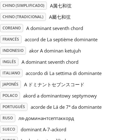
A属七和弦
CHINO (SIMPLIFICADO)
Русский
A屬七和弦
CHINO (TRADICIONAL)
A dominant seventh chord
COREANO
Svenska
accord de La septième dominante
FRANCÉS
akor A dominan ketujuh
INDONESIO
Tiếng Việt
A dominant seventh chord
INGLÉS
Türkçe
accordo di La settima di dominante
ITALIANO
A ドミナントセブンスコード
JAPONÉS
Українська
akord a dominantowy septymowy
POLACO
acorde de Lá de 7ª da dominante
PORTUGUÉS
简体中文
ля-доминантсептаккорд
RUSO
dominant A-7-ackord
SUECO
繁體中文