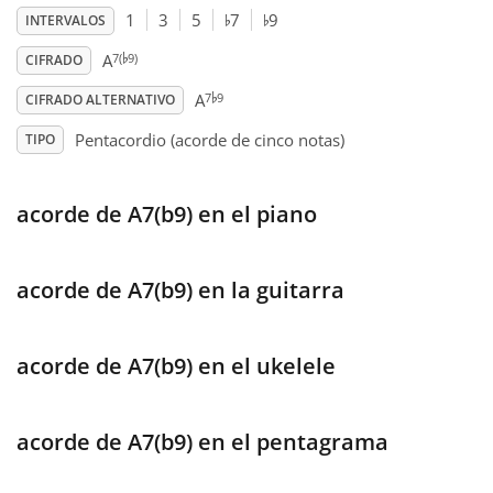
♭
♭
1
3
5
7
9
INTERVALOS
♭
Français
7(
9)
A
CIFRADO
♭
7
9
A
CIFRADO ALTERNATIVO
한국어
Pentacordio (acorde de cinco notas)
TIPO
हिन्दी
acorde de A7(b9) en el piano
Italiano
acorde de A7(b9) en la guitarra
日本語
acorde de A7(b9) en el ukelele
Polski
acorde de A7(b9) en el pentagrama
Português