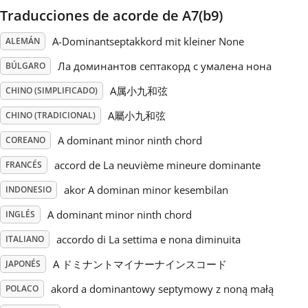
Traducciones de acorde de A7(b9)
Русский
A-Dominantseptakkord mit kleiner None
ALEMÁN
Ла доминантов септакорд с умалена нона
BÚLGARO
Svenska
A属小九和弦
CHINO (SIMPLIFICADO)
A屬小九和弦
Tiếng Việt
CHINO (TRADICIONAL)
A dominant minor ninth chord
COREANO
Türkçe
accord de La neuvième mineure dominante
FRANCÉS
akor A dominan minor kesembilan
INDONESIO
Українська
A dominant minor ninth chord
INGLÉS
accordo di La settima e nona diminuita
ITALIANO
简体中文
A ドミナントマイナーナインスコード
JAPONÉS
akord a dominantowy septymowy z noną małą
POLACO
繁體中文