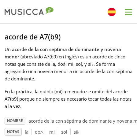
Me
Bahasa Indonesia
acorde de A7(b9)
Un
acorde de la con séptima de dominante y novena
Български
menor
(abreviado A7(b9) en inglés) es un acorde de cinco
notas que consiste de la, do
♯
, mi, sol, y si
♭
. Se forma
Dansk
agregando una novena menor a un acorde de la con séptima
de dominante.
Deutsch
En la práctica, la quinta (mi) a menudo se omite del acorde
A7(b9) porque no siempre es necesario tocar todas las notas
a la vez.
English
acorde de la con séptima de dominante y novena 
NOMBRE
Español
la
do
♯
mi
sol
si
♭
NOTAS