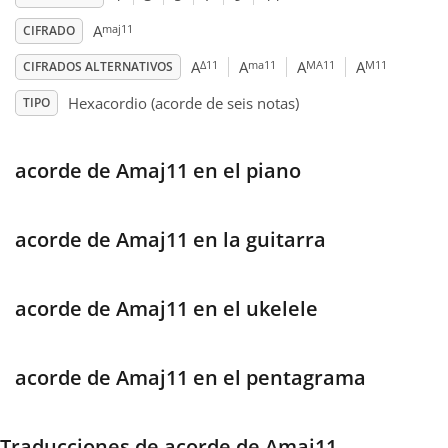
maj11
A
CIFRADO
Français
Δ11
ma11
MA11
M11
A
A
A
A
CIFRADOS ALTERNATIVOS
Hexacordio (acorde de seis notas)
TIPO
한국어
acorde de Amaj11 en el piano
हिन्दी
Italiano
acorde de Amaj11 en la guitarra
日本語
acorde de Amaj11 en el ukelele
Polski
acorde de Amaj11 en el pentagrama
Português
Traducciones de acorde de Amaj11