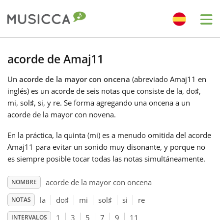
Me
Bahasa Indonesia
acorde de Amaj11
Un
acorde de la mayor con oncena
(abreviado Amaj11 en
Български
inglés) es un acorde de seis notas que consiste de la, do
♯
,
mi, sol
♯
, si, y re. Se forma agregando una oncena a un
Dansk
acorde de la mayor con novena.
En la práctica, la quinta (mi) es a menudo omitida del acorde
Deutsch
Amaj11 para evitar un sonido muy disonante, y porque no
es siempre posible tocar todas las notas simultáneamente.
English
acorde de la mayor con oncena
NOMBRE
la
do
♯
mi
sol
♯
si
re
NOTAS
Español
1
3
5
7
9
11
INTERVALOS