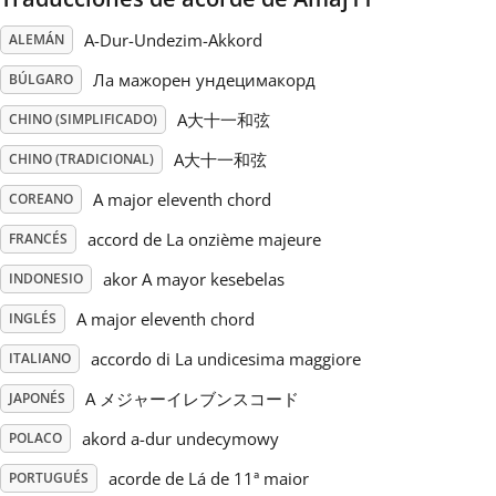
A-Dur-Undezim-Akkord
ALEMÁN
Русский
Ла мажорен ундецимакорд
BÚLGARO
Svenska
A大十一和弦
CHINO (SIMPLIFICADO)
A大十一和弦
CHINO (TRADICIONAL)
Tiếng Việt
A major eleventh chord
COREANO
accord de La onzième majeure
FRANCÉS
Türkçe
akor A mayor kesebelas
INDONESIO
A major eleventh chord
INGLÉS
Українська
accordo di La undicesima maggiore
ITALIANO
A メジャーイレブンスコード
简体中文
JAPONÉS
akord a-dur undecymowy
POLACO
繁體中文
acorde de Lá de 11ª maior
PORTUGUÉS