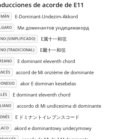
aducciones de acorde de E11
E-Dominant-Undezim-Akkord
EMÁN
Ми доминантов ундецимакорд
LGARO
E属十一和弦
NO (SIMPLIFICADO)
E屬十一和弦
INO (TRADICIONAL)
E dominant eleventh chord
REANO
accord de Mi onzième de dominante
ANCÉS
akor E dominan kesebelas
DONESIO
E dominant eleventh chord
GLÉS
accordo di Mi undicesima di dominante
ALIANO
E ドミナントイレブンスコード
PONÉS
akord e dominantowy undecymowy
LACO