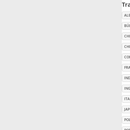
Tr
Русский
AL
BÚ
Svenska
CHI
CH
Tiếng Việt
CO
Türkçe
FR
IN
Українська
IN
IT
简体中文
JA
PO
繁體中文