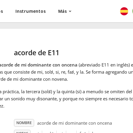
os
Instrumentos
Más
acorde de E11
acorde de mi dominante con oncena
(abreviado E11 en inglés) e
s que consiste de mi, sol
♯
, si, re, fa
♯
, y la. Se forma agregando u
rde de mi dominante con novena.
a práctica, la tercera (sol
♯
) y la quinta (si) a menudo se omiten de
ar un sonido muy disonante, y porque no siempre es necesario to
ez.
acorde de mi dominante con oncena
NOMBRE