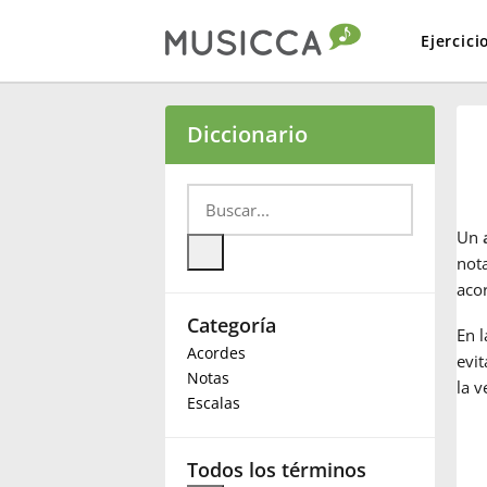
Ejercici
Bahasa Indonesia
Diccionario
Български
Un
Dansk
nota
aco
Categoría
Deutsch
En l
Acordes
evit
Notas
la v
English
Escalas
Español
Todos los términos