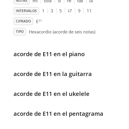
mi
sol
♯
si
re
fa
♯
la
NOTAS
♭
1
3
5
7
9
11
INTERVALOS
11
E
CIFRADO
Hexacordio (acorde de seis notas)
TIPO
acorde de E11 en el piano
acorde de E11 en la guitarra
acorde de E11 en el ukelele
acorde de E11 en el pentagrama