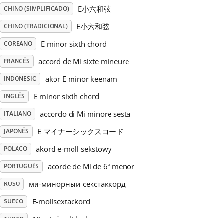
E小六和弦
CHINO (SIMPLIFICADO)
Русский
E小六和弦
CHINO (TRADICIONAL)
E minor sixth chord
COREANO
Svenska
accord de Mi sixte mineure
FRANCÉS
akor E minor keenam
INDONESIO
Tiếng Việt
E minor sixth chord
INGLÉS
Türkçe
accordo di Mi minore sesta
ITALIANO
E マイナーシックスコード
JAPONÉS
Українська
akord e-moll sekstowy
POLACO
acorde de Mi de 6ª menor
PORTUGUÉS
简体中文
ми-минорный секстаккорд
RUSO
E-mollsextackord
SUECO
繁體中文