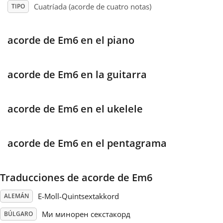
Cuatríada (acorde de cuatro notas)
TIPO
Français
acorde de Em6 en el piano
한국어
acorde de Em6 en la guitarra
हिन्दी
acorde de Em6 en el ukelele
Italiano
acorde de Em6 en el pentagrama
日本語
Traducciones de acorde de Em6
Polski
E-Moll-Quintsextakkord
ALEMÁN
Português
Ми минорен секстакорд
BÚLGARO