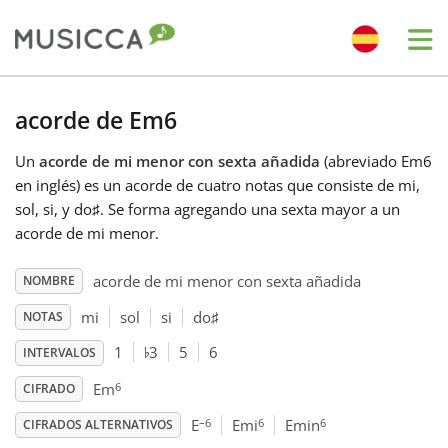
Me
Bahasa Indonesia
acorde de Em6
Un
acorde de mi menor con sexta añadida
(abreviado Em6
Български
en inglés) es un acorde de cuatro notas que consiste de mi,
sol, si, y do
♯
. Se forma agregando una sexta mayor a un
Dansk
acorde de mi menor.
acorde de mi menor con sexta añadida
NOMBRE
Deutsch
mi
sol
si
do
♯
NOTAS
♭
1
3
5
6
INTERVALOS
English
6
Em
CIFRADO
–6
6
6
Español
E
Emi
Emin
CIFRADOS ALTERNATIVOS