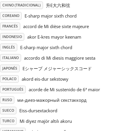
升E大六和弦
CHINO (TRADICIONAL)
Русский
E-sharp major sixth chord
COREANO
accord de Mi dièse sixte majeure
FRANCÉS
Svenska
akor E-kres mayor keenam
INDONESIO
E-sharp major sixth chord
INGLÉS
Tiếng Việt
accordo di Mi diesis maggiore sesta
ITALIANO
Türkçe
Eシャープ メジャーシックスコード
JAPONÉS
akord eis-dur sekstowy
POLACO
Українська
acorde de Mi sustenido de 6ª maior
PORTUGUÉS
ми-диез-мажорный секстаккорд
RUSO
简体中文
Eiss-dursextackord
SUECO
Mi diyez majör altılı akoru
TURCO
繁體中文