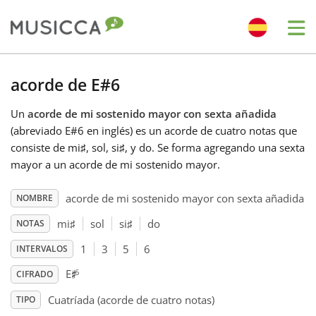
Me
Bahasa Indonesia
acorde de E#6
Un
acorde de mi sostenido mayor con sexta añadida
Български
(abreviado E#6 en inglés) es un acorde de cuatro notas que
consiste de mi
♯
, sol
, si
♯
, y do
. Se forma agregando una sexta
Dansk
mayor a un acorde de mi sostenido mayor.
acorde de mi sostenido mayor con sexta añadida
NOMBRE
Deutsch
mi
♯
sol
si
♯
do
NOTAS
1
3
5
6
INTERVALOS
English
♯
6
E
CIFRADO
Español
Cuatríada (acorde de cuatro notas)
TIPO