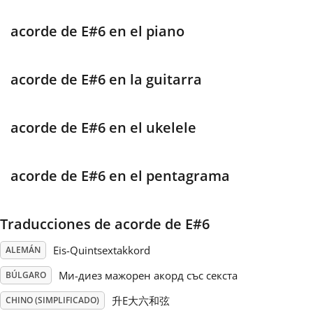
Français
acorde de E#6 en el piano
한국어
acorde de E#6 en la guitarra
हिन्दी
acorde de E#6 en el ukelele
Italiano
acorde de E#6 en el pentagrama
日本語
Traducciones de acorde de E#6
Eis-Quintsextakkord
ALEMÁN
Polski
Ми-диез мажорен акорд със секста
BÚLGARO
Português
升E大六和弦
CHINO (SIMPLIFICADO)