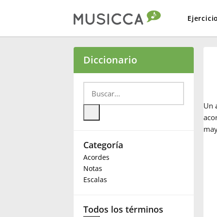
Ejercici
Bahasa Indonesia
Diccionario
Български
Un
Dansk
acor
may
Categoría
Deutsch
Acordes
Notas
English
Escalas
Español
Todos los términos