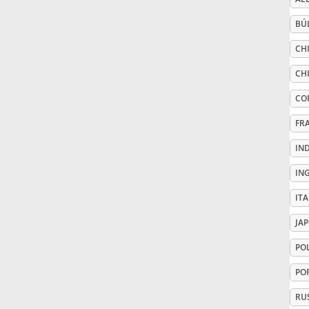
BÚ
Русский
CHI
Svenska
CH
CO
Tiếng Việt
FR
IN
Türkçe
IN
IT
Українська
JA
PO
简体中文
PO
繁體中文
RU