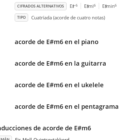
♯
♯
♯
–6
6
6
E
E
mi
E
min
CIFRADOS ALTERNATIVOS
Cuatríada (acorde de cuatro notas)
TIPO
acorde de E#m6 en el piano
acorde de E#m6 en la guitarra
acorde de E#m6 en el ukelele
acorde de E#m6 en el pentagrama
aducciones de acorde de E#m6
Eis-Moll-Quintsextakkord
EMÁN