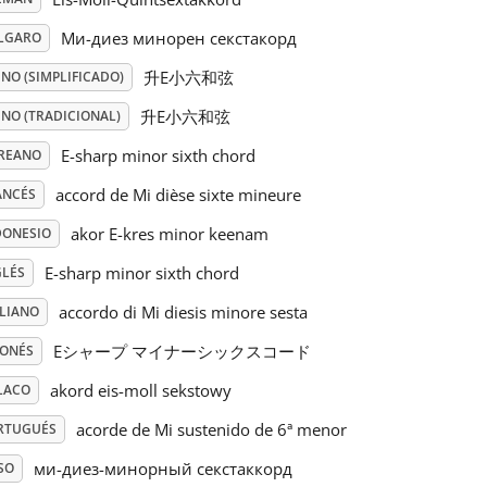
Ми-диез минорен секстакорд
LGARO
升E小六和弦
NO (SIMPLIFICADO)
升E小六和弦
INO (TRADICIONAL)
E-sharp minor sixth chord
REANO
accord de Mi dièse sixte mineure
ANCÉS
akor E-kres minor keenam
DONESIO
E-sharp minor sixth chord
GLÉS
accordo di Mi diesis minore sesta
ALIANO
Eシャープ マイナーシックスコード
PONÉS
akord eis-moll sekstowy
LACO
acorde de Mi sustenido de 6ª menor
RTUGUÉS
ми-диез-минорный секстаккорд
SO