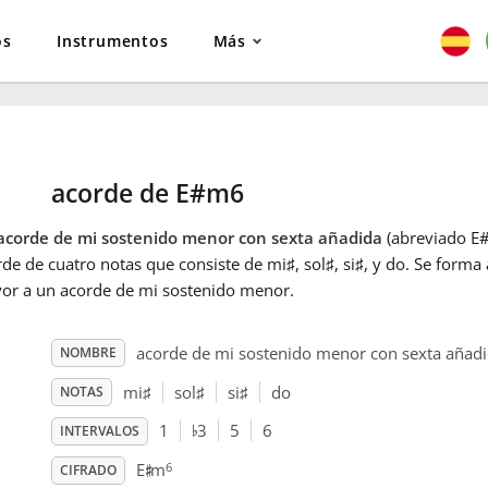
os
Instrumentos
Más
acorde de E#m6
acorde de mi sostenido menor con sexta añadida
(abreviado E#
de de cuatro notas que consiste de mi
♯
, sol
♯
, si
♯
, y do
. Se forma
or a un acorde de mi sostenido menor.
acorde de mi sostenido menor con sexta añad
NOMBRE
mi
♯
sol
♯
si
♯
do
NOTAS
♭
1
3
5
6
INTERVALOS
♯
6
E
m
CIFRADO