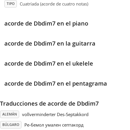
Cuatríada (acorde de cuatro notas)
TIPO
Français
acorde de Dbdim7 en el piano
한국어
acorde de Dbdim7 en la guitarra
हिन्दी
acorde de Dbdim7 en el ukelele
Italiano
acorde de Dbdim7 en el pentagrama
日本語
Traducciones de acorde de Dbdim7
Polski
vollverminderter Des-Septakkord
ALEMÁN
Português
Ре-бемол умален септакорд
BÚLGARO