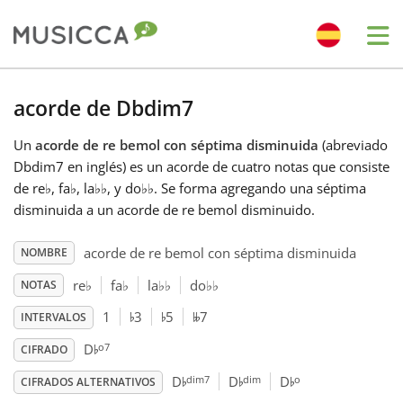
Me
Bahasa Indonesia
acorde de Dbdim7
Un
acorde de re bemol con séptima disminuida
(abreviado
Български
Dbdim7 en inglés) es un acorde de cuatro notas que consiste
de re
♭
, fa
♭
, la
♭
♭
, y do
♭
♭
. Se forma agregando una séptima
Dansk
disminuida a un acorde de re bemol disminuido.
acorde de re bemol con séptima disminuida
NOMBRE
Deutsch
re
♭
fa
♭
la
♭
♭
do
♭
♭
NOTAS
♭
♭
𝄫
1
3
5
7
INTERVALOS
English
♭
o7
D
CIFRADO
♭
♭
♭
dim7
dim
o
D
D
D
Español
CIFRADOS ALTERNATIVOS