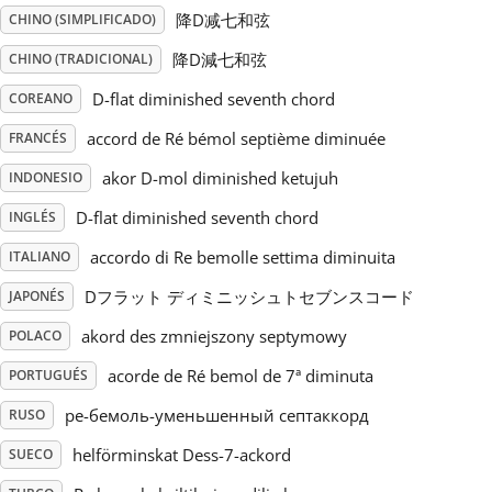
降D减七和弦
CHINO (SIMPLIFICADO)
Русский
降D減七和弦
CHINO (TRADICIONAL)
D-flat diminished seventh chord
COREANO
Svenska
accord de Ré bémol septième diminuée
FRANCÉS
akor D-mol diminished ketujuh
INDONESIO
Tiếng Việt
D-flat diminished seventh chord
INGLÉS
Türkçe
accordo di Re bemolle settima diminuita
ITALIANO
Dフラット ディミニッシュトセブンスコード
JAPONÉS
Українська
akord des zmniejszony septymowy
POLACO
acorde de Ré bemol de 7ª diminuta
PORTUGUÉS
简体中文
ре-бемоль-уменьшенный септаккорд
RUSO
helförminskat Dess-7-ackord
SUECO
繁體中文