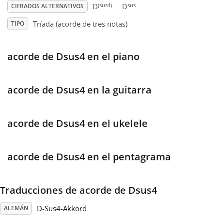
(sus4)
sus
D
D
CIFRADOS ALTERNATIVOS
Français
Tríada (acorde de tres notas)
TIPO
한국어
acorde de Dsus4 en el piano
हिन्दी
acorde de Dsus4 en la guitarra
Italiano
acorde de Dsus4 en el ukelele
日本語
acorde de Dsus4 en el pentagrama
Polski
Traducciones de acorde de Dsus4
Português
D-Sus4-Akkord
ALEMÁN