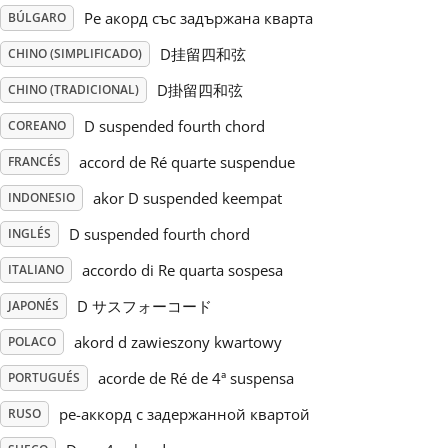
Ре акорд със задържана кварта
BÚLGARO
Русский
D挂留四和弦
CHINO (SIMPLIFICADO)
D掛留四和弦
CHINO (TRADICIONAL)
Svenska
D suspended fourth chord
COREANO
accord de Ré quarte suspendue
FRANCÉS
Tiếng Việt
akor D suspended keempat
INDONESIO
Türkçe
D suspended fourth chord
INGLÉS
accordo di Re quarta sospesa
ITALIANO
Українська
D サスフォーコード
JAPONÉS
akord d zawieszony kwartowy
POLACO
简体中文
acorde de Ré de 4ª suspensa
PORTUGUÉS
ре-аккорд с задержанной квартой
RUSO
繁體中文