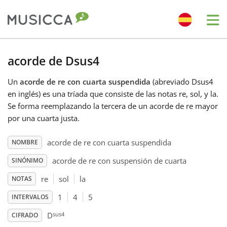
Me
Bahasa Indonesia
acorde de Dsus4
Un
acorde de re con cuarta suspendida
(abreviado Dsus4
Български
en inglés) es una tríada que consiste de las notas re, sol, y la.
Se forma reemplazando la tercera de un acorde de re mayor
Dansk
por una cuarta justa.
acorde de re con cuarta suspendida
NOMBRE
Deutsch
acorde de re con suspensión de cuarta
SINÓNIMO
re
sol
la
NOTAS
English
1
4
5
INTERVALOS
sus4
Español
D
CIFRADO