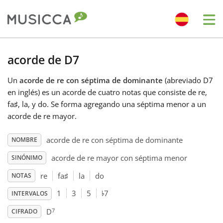
Me
Bahasa Indonesia
acorde de D7
Un
acorde de re con séptima de dominante
(abreviado D7
Български
en inglés) es un acorde de cuatro notas que consiste de re,
fa
♯
, la, y do. Se forma agregando una séptima menor a un
Dansk
acorde de re mayor.
acorde de re con séptima de dominante
NOMBRE
Deutsch
acorde de re mayor con séptima menor
SINÓNIMO
re
fa
♯
la
do
NOTAS
English
♭
1
3
5
7
INTERVALOS
7
Español
D
CIFRADO