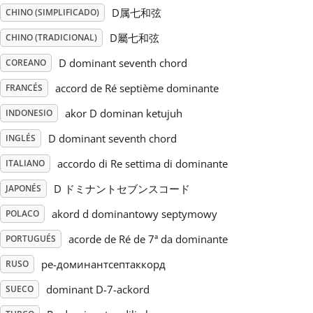
D属七和弦
CHINO (SIMPLIFICADO)
Русский
D屬七和弦
CHINO (TRADICIONAL)
D dominant seventh chord
COREANO
Svenska
accord de Ré septième dominante
FRANCÉS
akor D dominan ketujuh
INDONESIO
Tiếng Việt
D dominant seventh chord
INGLÉS
Türkçe
accordo di Re settima di dominante
ITALIANO
D ドミナントセブンスコード
JAPONÉS
Українська
akord d dominantowy septymowy
POLACO
acorde de Ré de 7ª da dominante
PORTUGUÉS
简体中文
ре-доминантсептаккорд
RUSO
dominant D-7-ackord
SUECO
繁體中文