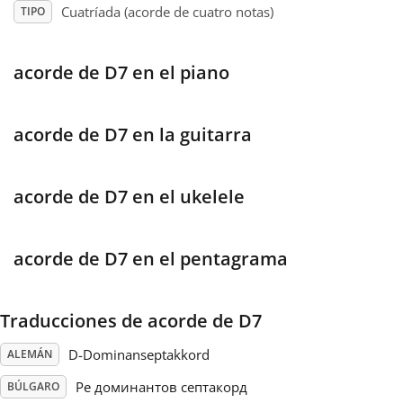
Cuatríada (acorde de cuatro notas)
TIPO
Français
acorde de D7 en el piano
한국어
acorde de D7 en la guitarra
हिन्दी
acorde de D7 en el ukelele
Italiano
acorde de D7 en el pentagrama
日本語
Traducciones de acorde de D7
Polski
D-Dominanseptakkord
ALEMÁN
Português
Ре доминантов септакорд
BÚLGARO