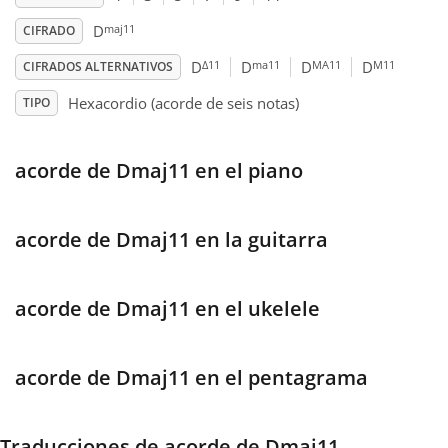
maj11
D
CIFRADO
Français
Δ11
ma11
MA11
M11
D
D
D
D
CIFRADOS ALTERNATIVOS
Hexacordio (acorde de seis notas)
TIPO
한국어
acorde de Dmaj11 en el piano
हिन्दी
Italiano
acorde de Dmaj11 en la guitarra
日本語
acorde de Dmaj11 en el ukelele
Polski
acorde de Dmaj11 en el pentagrama
Português
Traducciones de acorde de Dmaj11