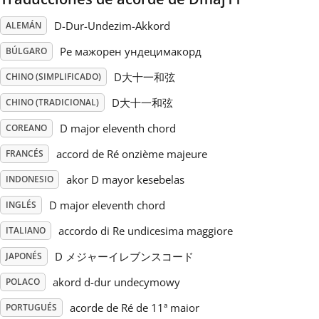
D-Dur-Undezim-Akkord
ALEMÁN
Русский
Ре мажорен ундецимакорд
BÚLGARO
Svenska
D大十一和弦
CHINO (SIMPLIFICADO)
D大十一和弦
CHINO (TRADICIONAL)
Tiếng Việt
D major eleventh chord
COREANO
accord de Ré onzième majeure
FRANCÉS
Türkçe
akor D mayor kesebelas
INDONESIO
D major eleventh chord
INGLÉS
Українська
accordo di Re undicesima maggiore
ITALIANO
D メジャーイレブンスコード
简体中文
JAPONÉS
akord d-dur undecymowy
POLACO
繁體中文
acorde de Ré de 11ª maior
PORTUGUÉS