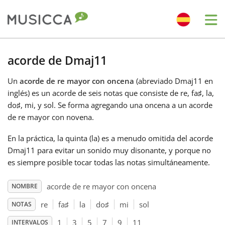
Me
Bahasa Indonesia
acorde de Dmaj11
Un
acorde de re mayor con oncena
(abreviado Dmaj11 en
Български
inglés) es un acorde de seis notas que consiste de re, fa
♯
, la,
do
♯
, mi, y sol. Se forma agregando una oncena a un acorde
Dansk
de re mayor con novena.
En la práctica, la quinta (la) es a menudo omitida del acorde
Deutsch
Dmaj11 para evitar un sonido muy disonante, y porque no
es siempre posible tocar todas las notas simultáneamente.
English
acorde de re mayor con oncena
NOMBRE
re
fa
♯
la
do
♯
mi
sol
NOTAS
Español
1
3
5
7
9
11
INTERVALOS