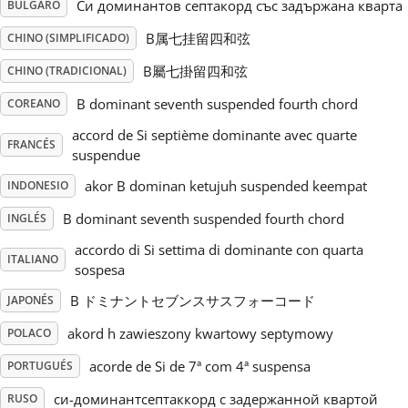
Си доминантов септакорд със задържана кварта
BÚLGARO
Русский
B属七挂留四和弦
CHINO (SIMPLIFICADO)
B屬七掛留四和弦
CHINO (TRADICIONAL)
Svenska
B dominant seventh suspended fourth chord
COREANO
accord de Si septième dominante avec quarte
FRANCÉS
Tiếng Việt
suspendue
akor B dominan ketujuh suspended keempat
INDONESIO
Türkçe
B dominant seventh suspended fourth chord
INGLÉS
accordo di Si settima di dominante con quarta
ITALIANO
sospesa
Українська
B ドミナントセブンスサスフォーコード
JAPONÉS
简体中文
akord h zawieszony kwartowy septymowy
POLACO
acorde de Si de 7ª com 4ª suspensa
PORTUGUÉS
繁體中文
си-доминантсептаккорд с задержанной квартой
RUSO