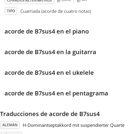
B
B
CIFRADOS ALTERNATIVOS
Cuatríada (acorde de cuatro notas)
TIPO
Français
acorde de B7sus4 en el piano
한국어
हिन्दी
acorde de B7sus4 en la guitarra
Italiano
acorde de B7sus4 en el ukelele
日本語
acorde de B7sus4 en el pentagrama
Polski
Traducciones de acorde de B7sus4
H-Dominantseptakkord mit suspendierter Quarte
ALEMÁN
Português