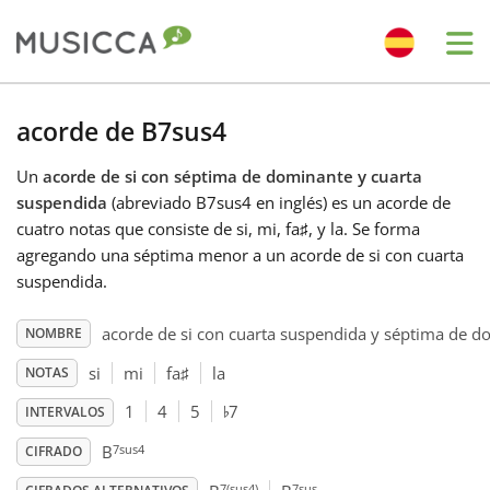
Me
Bahasa Indonesia
acorde de B7sus4
Un
acorde de si con séptima de dominante y cuarta
Български
suspendida
(abreviado B7sus4 en inglés) es un acorde de
cuatro notas que consiste de si, mi, fa
♯
, y la. Se forma
Dansk
agregando una séptima menor a un acorde de si con cuarta
suspendida.
Deutsch
acorde de si con cuarta suspendida y séptima de 
NOMBRE
si
mi
fa
♯
la
NOTAS
♭
English
1
4
5
7
INTERVALOS
7sus4
B
CIFRADO
Español
7(sus4)
7sus