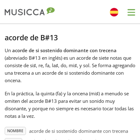
Me
Bahasa Indonesia
acorde de B#13
Un
acorde de si sostenido dominante con trecena
Български
(abreviado B#13 en inglés) es un acorde de siete notas que
consiste de si
♯
, re
, fa
, la
♯
, do
, mi
♯
, y sol
. Se forma agregando
Dansk
una trecena a un acorde de si sostenido dominante con
oncena.
Deutsch
En la práctica, la quinta (fa
) y la oncena (mi
♯
) a menudo se
omiten del acorde B#13 para evitar un sonido muy
disonante, y porque no siempre es necesario tocar todas las
English
notas a la vez.
acorde de si sostenido dominante con trecena
NOMBRE
Español