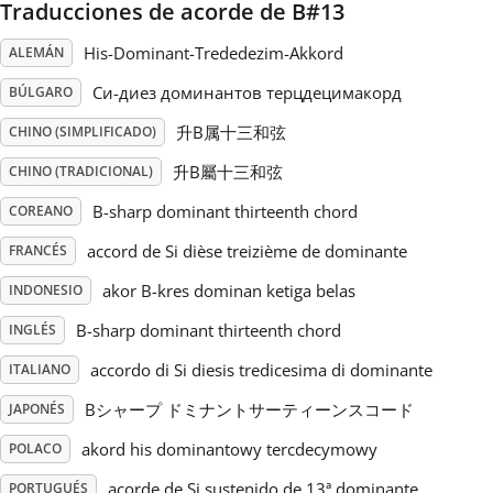
Traducciones de acorde de B#13
Русский
His-Dominant-Trededezim-Akkord
ALEMÁN
Си-диез доминантов терцдецимакорд
BÚLGARO
Svenska
升B属十三和弦
CHINO (SIMPLIFICADO)
升B屬十三和弦
CHINO (TRADICIONAL)
Tiếng Việt
B-sharp dominant thirteenth chord
COREANO
accord de Si dièse treizième de dominante
FRANCÉS
Türkçe
akor B-kres dominan ketiga belas
INDONESIO
Українська
B-sharp dominant thirteenth chord
INGLÉS
accordo di Si diesis tredicesima di dominante
ITALIANO
简体中文
Bシャープ ドミナントサーティーンスコード
JAPONÉS
akord his dominantowy tercdecymowy
POLACO
繁體中文
acorde de Si sustenido de 13ª dominante
PORTUGUÉS