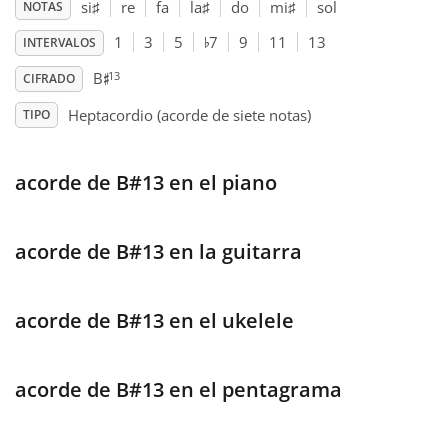
si
♯
re
fa
la
♯
do
mi
♯
sol
NOTAS
♭
Français
1
3
5
7
9
11
13
INTERVALOS
♯
13
B
CIFRADO
한국어
Heptacordio (acorde de siete notas)
TIPO
हिन्दी
acorde de B#13 en el piano
Italiano
acorde de B#13 en la guitarra
日本語
acorde de B#13 en el ukelele
Polski
acorde de B#13 en el pentagrama
Português