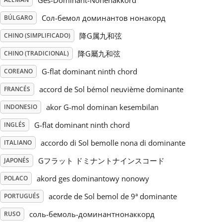
Ges-Dominant-Nonenakkord
Сол-бемол доминантов нонакорд
BÚLGARO
Русский
降G属九和弦
CHINO (SIMPLIFICADO)
Svenska
降G屬九和弦
CHINO (TRADICIONAL)
G-flat dominant ninth chord
COREANO
Tiếng Việt
accord de Sol bémol neuvième dominante
FRANCÉS
akor G-mol dominan kesembilan
INDONESIO
Türkçe
G-flat dominant ninth chord
INGLÉS
accordo di Sol bemolle nona di dominante
ITALIANO
Українська
Gフラット ドミナントナインスコード
JAPONÉS
akord ges dominantowy nonowy
简体中文
POLACO
acorde de Sol bemol de 9ª dominante
PORTUGUÉS
繁體中文
соль-бемоль-доминантнонаккорд
RUSO