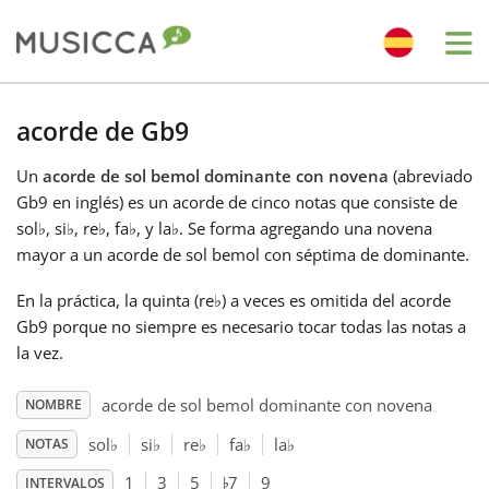
Me
Bahasa Indonesia
acorde de Gb9
Un
acorde de sol bemol dominante con novena
(abreviado
Български
Gb9 en inglés) es un acorde de cinco notas que consiste de
sol
♭
, si
♭
, re
♭
, fa
♭
, y la
♭
. Se forma agregando una novena
Dansk
mayor a un acorde de sol bemol con séptima de dominante.
En la práctica, la quinta (re
♭
) a veces es omitida del acorde
Deutsch
Gb9 porque no siempre es necesario tocar todas las notas a
la vez.
English
acorde de sol bemol dominante con novena
NOMBRE
sol
♭
si
♭
re
♭
fa
♭
la
♭
NOTAS
♭
Español
1
3
5
7
9
INTERVALOS