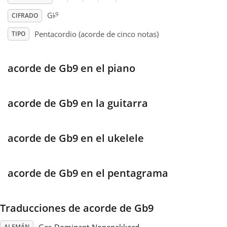
♭
9
G
CIFRADO
Français
Pentacordio (acorde de cinco notas)
TIPO
한국어
acorde de Gb9 en el piano
हिन्दी
acorde de Gb9 en la guitarra
Italiano
acorde de Gb9 en el ukelele
日本語
acorde de Gb9 en el pentagrama
Polski
Traducciones de acorde de Gb9
Português
ALEMÁN