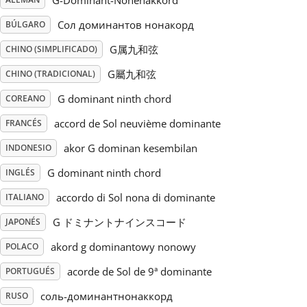
G-Dominant-Nonenakkord
Сол доминантов нонакорд
BÚLGARO
Русский
G属九和弦
CHINO (SIMPLIFICADO)
Svenska
G屬九和弦
CHINO (TRADICIONAL)
G dominant ninth chord
COREANO
Tiếng Việt
accord de Sol neuvième dominante
FRANCÉS
akor G dominan kesembilan
INDONESIO
Türkçe
G dominant ninth chord
INGLÉS
accordo di Sol nona di dominante
ITALIANO
Українська
G ドミナントナインスコード
JAPONÉS
akord g dominantowy nonowy
简体中文
POLACO
acorde de Sol de 9ª dominante
PORTUGUÉS
繁體中文
соль-доминантнонаккорд
RUSO