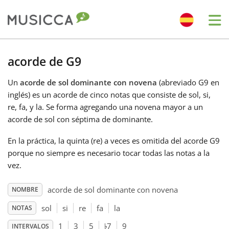
Me
Bahasa Indonesia
acorde de G9
Un
acorde de sol dominante con novena
(abreviado G9 en
Български
inglés) es un acorde de cinco notas que consiste de sol, si,
re, fa, y la. Se forma agregando una novena mayor a un
Dansk
acorde de sol con séptima de dominante.
En la práctica, la quinta (re) a veces es omitida del acorde G9
Deutsch
porque no siempre es necesario tocar todas las notas a la
vez.
English
acorde de sol dominante con novena
NOMBRE
sol
si
re
fa
la
NOTAS
♭
Español
1
3
5
7
9
INTERVALOS