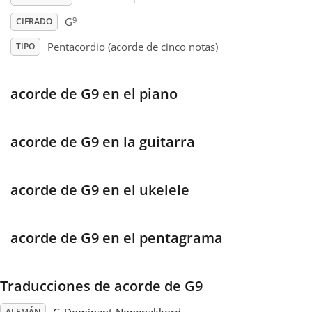
9
G
CIFRADO
Français
Pentacordio (acorde de cinco notas)
TIPO
한국어
acorde de G9 en el piano
हिन्दी
acorde de G9 en la guitarra
Italiano
acorde de G9 en el ukelele
日本語
acorde de G9 en el pentagrama
Polski
Traducciones de acorde de G9
Português
ALEMÁN