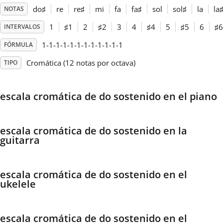
do
♯
re
re
♯
mi
fa
fa
♯
sol
sol
♯
la
la
NOTAS
Français
1
♯
1
2
♯
2
3
4
♯
4
5
♯
5
6
♯
6
INTERVALOS
1-1-1-1-1-1-1-1-1-1-1-1
FÓRMULA
한국어
Cromática (12 notas por octava)
TIPO
हिन्दी
escala cromática de do sostenido en el piano
Italiano
escala cromática de do sostenido en la
guitarra
日本語
escala cromática de do sostenido en el
Polski
ukelele
Português
escala cromática de do sostenido en el