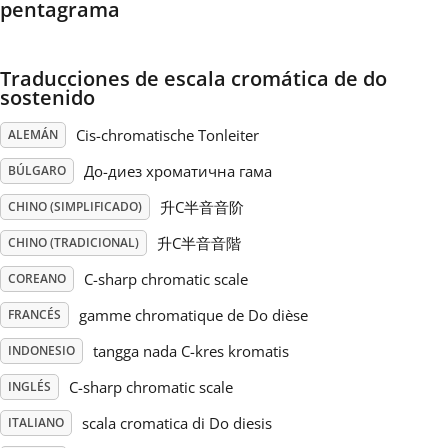
pentagrama
Русский
Traducciones de escala cromática de do
sostenido
Svenska
Cis-chromatische Tonleiter
ALEMÁN
Tiếng Việt
До-диез хроматична гама
BÚLGARO
升C半音音阶
CHINO (SIMPLIFICADO)
Türkçe
升C半音音階
CHINO (TRADICIONAL)
C-sharp chromatic scale
COREANO
Українська
gamme chromatique de Do dièse
FRANCÉS
tangga nada C-kres kromatis
INDONESIO
简体中文
C-sharp chromatic scale
INGLÉS
scala cromatica di Do diesis
ITALIANO
繁體中文