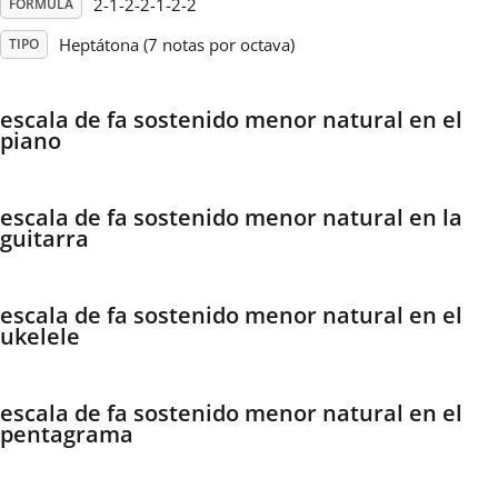
2-1-2-2-1-2-2
FÓRMULA
Heptátona (7 notas por octava)
TIPO
Français
escala de fa sostenido menor natural en el
한국어
piano
हिन्दी
escala de fa sostenido menor natural en la
guitarra
Italiano
escala de fa sostenido menor natural en el
日本語
ukelele
Polski
escala de fa sostenido menor natural en el
pentagrama
Português