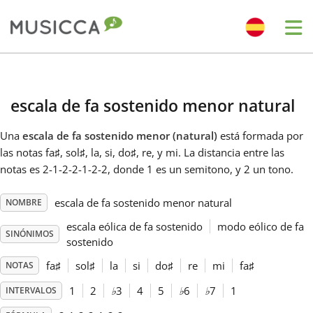
Me
Bahasa Indonesia
escala de fa sostenido menor natural
Български
Una
escala de fa sostenido menor (natural)
está formada por
las notas fa
♯
, sol
♯
, la, si, do
♯
, re, y mi. La distancia entre las
Dansk
notas es 2-1-2-2-1-2-2, donde 1 es un semitono, y 2 un tono.
escala de fa sostenido menor natural
NOMBRE
Deutsch
escala eólica de fa sostenido
modo eólico de fa
SINÓNIMOS
sostenido
English
fa
♯
sol
♯
la
si
do
♯
re
mi
fa
♯
NOTAS
1
2
♭
3
4
5
♭
6
♭
7
1
INTERVALOS
Español