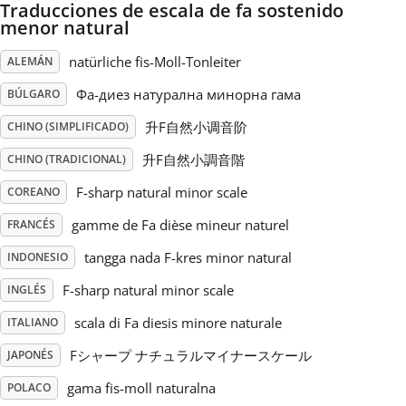
Traducciones de escala de fa sostenido
menor natural
Русский
natürliche fis-Moll-Tonleiter
ALEMÁN
Фа-диез натурална минорна гама
BÚLGARO
Svenska
升F自然小调音阶
CHINO (SIMPLIFICADO)
Tiếng Việt
升F自然小調音階
CHINO (TRADICIONAL)
F-sharp natural minor scale
COREANO
Türkçe
gamme de Fa dièse mineur naturel
FRANCÉS
tangga nada F-kres minor natural
INDONESIO
Українська
F-sharp natural minor scale
INGLÉS
scala di Fa diesis minore naturale
ITALIANO
简体中文
Fシャープ ナチュラルマイナースケール
JAPONÉS
繁體中文
gama fis-moll naturalna
POLACO