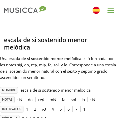
Me
Bahasa Indonesia
escala de si sostenido menor
Български
melódica
Una
escala de si sostenido menor melódica
está formada por
Dansk
las notas si
♯
, do
, re
♯
, mi
♯
, fa
, sol
, y la
. Corresponde a una escala
de si sostenido menor natural con el sexto y séptimo grado
ascendidos un semitono.
Deutsch
escala de si sostenido menor melódica
NOMBRE
English
si
♯
do
re
♯
mi
♯
fa
sol
la
si
♯
NOTAS
1
2
♭
3
4
5
6
7
1
INTERVALOS
Español