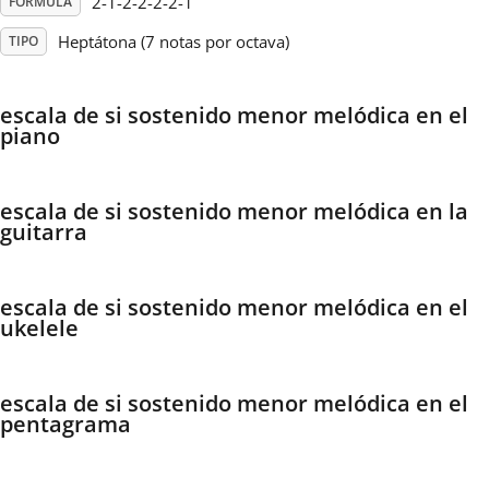
2-1-2-2-2-2-1
FÓRMULA
Heptátona (7 notas por octava)
TIPO
Français
escala de si sostenido menor melódica en el
한국어
piano
हिन्दी
escala de si sostenido menor melódica en la
guitarra
Italiano
escala de si sostenido menor melódica en el
ukelele
日本語
Polski
escala de si sostenido menor melódica en el
pentagrama
Português