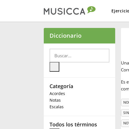
Ejercici
Bahasa Indonesia
Diccionario
Български
Un
Dansk
Cor
Es 
Categoría
Deutsch
comi
Acordes
Notas
NO
English
Escalas
SI
Español
NO
Todos los términos