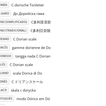
C-dorische Tonleiter
EMÁN
До Дорийска гама
LGARO
C多利亚音阶
NO (SIMPLIFICADO)
C多利亞音階
INO (TRADICIONAL)
C Dorian scale
REANO
gamme dorienne de Do
ANCÉS
tangga nada C Dorian
DONESIO
C Dorian scale
GLÉS
scala Dorica di Do
ALIANO
C ドリアンスケール
PONÉS
skala c dorycka
LACO
modo Dórico em Dó
RTUGUÉS