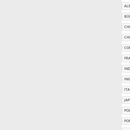
AL
Русский
BÚ
CHI
Svenska
CH
CO
Tiếng Việt
FR
Türkçe
IN
IN
Українська
IT
JA
简体中文
PO
PO
繁體中文