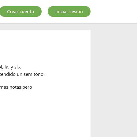
Crear cuenta
Iniciar sesión
l, la, y si
♭
.
scendido un semitono.
smas notas pero