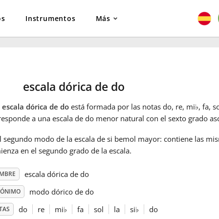
os
Instrumentos
Más
escala dórica de do
a
escala dórica de do
está formada por las notas do, re, mi
♭
, fa, so
responde a una escala de do menor natural con el sexto grado a
el segundo modo de la escala de si bemol mayor: contiene las mi
enza en el segundo grado de la escala.
escala dórica de do
MBRE
modo dórico de do
NÓNIMO
do
re
mi
♭
fa
sol
la
si
♭
do
TAS