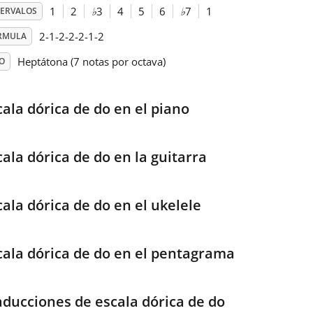
1
2
♭
3
4
5
6
♭
7
1
TERVALOS
2-1-2-2-2-1-2
RMULA
Heptátona (7 notas por octava)
O
cala dórica de do en el piano
cala dórica de do en la guitarra
cala dórica de do en el ukelele
cala dórica de do en el pentagrama
aducciones de escala dórica de do