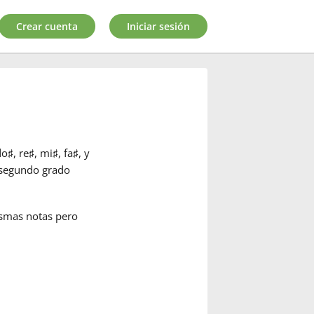
Crear cuenta
Iniciar sesión
do
♯
, re
♯
, mi
♯
, fa
♯
, y
 segundo grado
ismas notas pero