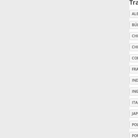
Tr
Русский
AL
BÚ
Svenska
CHI
CH
Tiếng Việt
CO
FR
Türkçe
IN
Українська
IN
IT
简体中文
JA
PO
繁體中文
PO