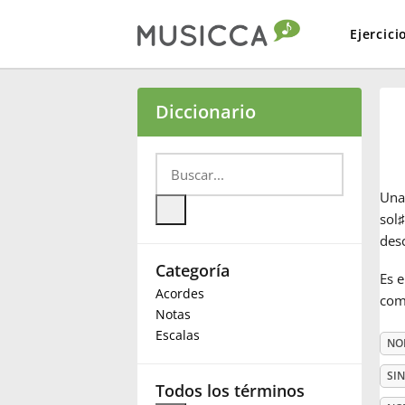
Ejercici
Bahasa Indonesia
Diccionario
Български
Un
Dansk
sol
♯
des
Categoría
Deutsch
Es e
Acordes
comi
Notas
English
Escalas
NO
SI
Español
Todos los términos