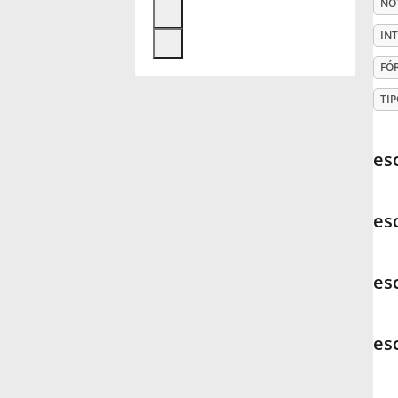
NO
Français
IN
FÓ
한국어
TIP
हिन्दी
esc
Italiano
esc
日本語
esc
Polski
es
Português