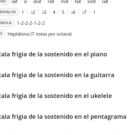
la
♯
si
do
♯
re
♯
mi
♯
fa
♯
sol
♯
la
♯
TAS
1
♭
2
♭
3
4
5
♭
6
♭
7
1
TERVALOS
1-2-2-2-1-2-2
RMULA
Heptátona (7 notas por octava)
O
ala frigia de la sostenido en el piano
ala frigia de la sostenido en la guitarra
ala frigia de la sostenido en el ukelele
cala frigia de la sostenido en el pentagrama