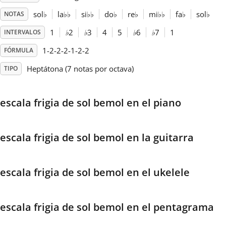
sol
♭
la
♭
♭
si
♭
♭
do
♭
re
♭
mi
♭
♭
fa
♭
sol
♭
NOTAS
Français
1
♭
2
♭
3
4
5
♭
6
♭
7
1
INTERVALOS
1-2-2-2-1-2-2
FÓRMULA
한국어
Heptátona (7 notas por octava)
TIPO
हिन्दी
escala frigia de sol bemol en el piano
Italiano
escala frigia de sol bemol en la guitarra
日本語
escala frigia de sol bemol en el ukelele
Polski
escala frigia de sol bemol en el pentagrama
Português