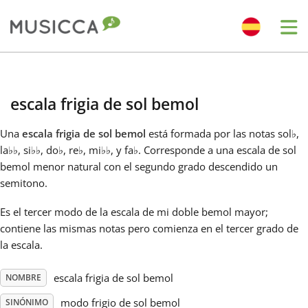
Me
Bahasa Indonesia
escala frigia de sol bemol
Български
Una
escala frigia de sol bemol
está formada por las notas sol
♭
,
la
♭
♭
, si
♭
♭
, do
♭
, re
♭
, mi
♭
♭
, y fa
♭
. Corresponde a una escala de sol
Dansk
bemol menor natural con el segundo grado descendido un
semitono.
Deutsch
Es el tercer modo de la escala de mi doble bemol mayor;
contiene las mismas notas pero comienza en el tercer grado de
la escala.
English
escala frigia de sol bemol
NOMBRE
Español
modo frigio de sol bemol
SINÓNIMO