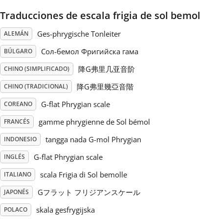
Traducciones de escala frigia de sol bemol
Русский
Ges-phrygische Tonleiter
ALEMÁN
Svenska
Сол-бемол Фригийска гама
BÚLGARO
降G弗里几亚音阶
CHINO (SIMPLIFICADO)
Tiếng Việt
降G弗里幾亞音階
CHINO (TRADICIONAL)
G-flat Phrygian scale
COREANO
Türkçe
gamme phrygienne de Sol bémol
FRANCÉS
tangga nada G-mol Phrygian
INDONESIO
Українська
G-flat Phrygian scale
INGLÉS
scala Frigia di Sol bemolle
ITALIANO
简体中文
Gフラット フリジアンスケール
JAPONÉS
繁體中文
skala gesfrygijska
POLACO