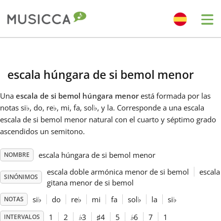
Me
Bahasa Indonesia
escala húngara de si bemol menor
Български
Una
escala de si bemol húngara menor
está formada por las
notas si
♭
, do, re
♭
, mi, fa, sol
♭
, y la. Corresponde a una escala
Dansk
escala de si bemol menor natural con el cuarto y séptimo grado
ascendidos un semitono.
Deutsch
escala húngara de si bemol menor
NOMBRE
escala doble armónica menor de si bemol
escala
SINÓNIMOS
English
gitana menor de si bemol
si
♭
do
re
♭
mi
fa
sol
♭
la
si
♭
NOTAS
Español
1
2
♭
3
♯
4
5
♭
6
7
1
INTERVALOS