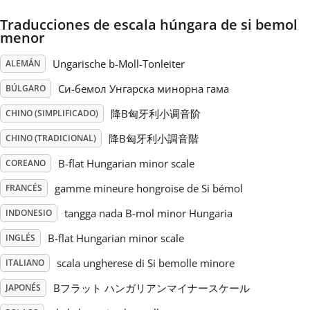
Traducciones de escala húngara de si bemol
Русский
menor
Ungarische b-Moll-Tonleiter
ALEMÁN
Svenska
Си-бемол Унгарска минорна гама
BÚLGARO
降B匈牙利小调音阶
CHINO (SIMPLIFICADO)
Tiếng Việt
降B匈牙利小調音階
CHINO (TRADICIONAL)
Türkçe
B-flat Hungarian minor scale
COREANO
gamme mineure hongroise de Si bémol
FRANCÉS
Українська
tangga nada B-mol minor Hungaria
INDONESIO
B-flat Hungarian minor scale
INGLÉS
简体中文
scala ungherese di Si bemolle minore
ITALIANO
Bフラット ハンガリアンマイナースケール
JAPONÉS
繁體中文