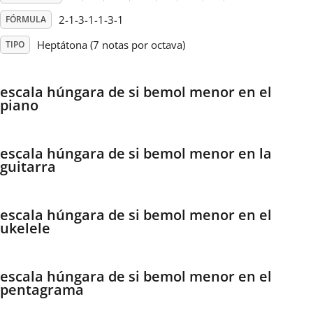
2-1-3-1-1-3-1
FÓRMULA
Français
Heptátona (7 notas por octava)
TIPO
한국어
escala húngara de si bemol menor en el
piano
हिन्दी
escala húngara de si bemol menor en la
Italiano
guitarra
日本語
escala húngara de si bemol menor en el
ukelele
Polski
escala húngara de si bemol menor en el
pentagrama
Português