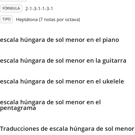
2-1-3-1-1-3-1
FÓRMULA
Français
Heptátona (7 notas por octava)
TIPO
한국어
escala húngara de sol menor en el piano
हिन्दी
escala húngara de sol menor en la guitarra
Italiano
escala húngara de sol menor en el ukelele
日本語
escala húngara de sol menor en el
pentagrama
Polski
Traducciones de escala húngara de sol menor
Português