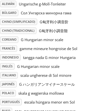
Ungarische g-Moll-Tonleiter
ALEMÁN
Русский
Сол Унгарска минорна гама
BÚLGARO
G匈牙利小调音阶
CHINO (SIMPLIFICADO)
Svenska
G匈牙利小調音階
CHINO (TRADICIONAL)
G Hungarian minor scale
COREANO
Tiếng Việt
gamme mineure hongroise de Sol
FRANCÉS
tangga nada G minor Hungaria
INDONESIO
Türkçe
G Hungarian minor scale
INGLÉS
Українська
scala ungherese di Sol minore
ITALIANO
G ハンガリアンマイナースケール
JAPONÉS
简体中文
skala g węgierska mollowa
POLACO
escala húngara menor em Sol
PORTUGUÉS
繁體中文
RUSO