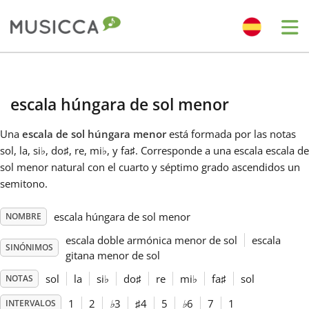
Me
Bahasa Indonesia
escala húngara de sol menor
Български
Una
escala de sol húngara menor
está formada por las notas
sol, la, si
♭
, do
♯
, re, mi
♭
, y fa
♯
. Corresponde a una escala escala de
Dansk
sol menor natural con el cuarto y séptimo grado ascendidos un
semitono.
Deutsch
escala húngara de sol menor
NOMBRE
escala doble armónica menor de sol
escala
SINÓNIMOS
English
gitana menor de sol
sol
la
si
♭
do
♯
re
mi
♭
fa
♯
sol
NOTAS
Español
1
2
♭
3
♯
4
5
♭
6
7
1
INTERVALOS