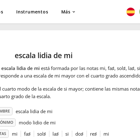
os
Instrumentos
Más
escala lidia de mi
a
escala lidia de mi
está formada por las notas mi, fa
♯
, sol
♯
, la
♯
, s
responde a una escala de mi mayor con el cuarto grado ascendid
l cuarto modo de la escala de si mayor; contiene las mismas not
uarto grado de la escala.
escala lidia de mi
MBRE
modo lidio de mi
NÓNIMO
mi
fa
♯
sol
♯
la
♯
si
do
♯
re
♯
mi
TAS