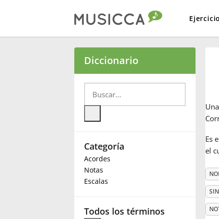
Ejercici
Bahasa Indonesia
Diccionario
Български
Un
Dansk
Cor
Es e
Categoría
Deutsch
el c
Acordes
Notas
NO
English
Escalas
SI
Español
NO
Todos los términos