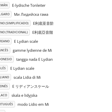
E-lydische Tonleiter
EMÁN
Ми Лидийска гама
LGARO
E利底亚音阶
NO (SIMPLIFICADO)
E利底亞音階
INO (TRADICIONAL)
E Lydian scale
REANO
gamme lydienne de Mi
ANCÉS
tangga nada E Lydian
DONESIO
E Lydian scale
GLÉS
scala Lidia di Mi
ALIANO
E リディアンスケール
PONÉS
skala e lidyjska
LACO
modo Lídio em Mi
RTUGUÉS