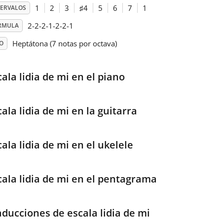
1
2
3
♯
4
5
6
7
1
TERVALOS
2-2-2-1-2-2-1
RMULA
Heptátona (7 notas por octava)
O
ala lidia de mi en el piano
ala lidia de mi en la guitarra
ala lidia de mi en el ukelele
cala lidia de mi en el pentagrama
aducciones de escala lidia de mi