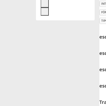
IN
Français
FÓ
TIP
한국어
esc
हिन्दी
esc
Italiano
esc
日本語
es
Polski
Português
Tr