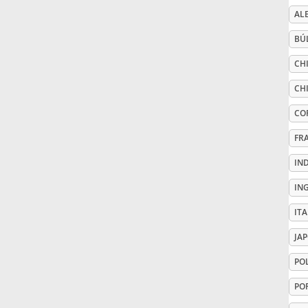
AL
Русский
BÚ
CHI
Svenska
CH
CO
Tiếng Việt
FR
Türkçe
IN
IN
Українська
IT
JA
简体中文
PO
PO
繁體中文