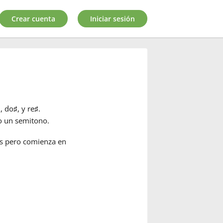
Crear cuenta
Iniciar sesión
i, do
♯
, y re
♯
.
o un semitono.
as pero comienza en