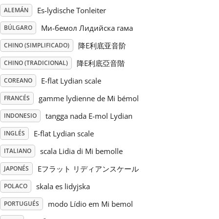
Es-lydische Tonleiter
ALEMÁN
Русский
Mи-бемол Лидийска гама
BÚLGARO
降E利底亚音阶
CHINO (SIMPLIFICADO)
Svenska
降E利底亞音階
CHINO (TRADICIONAL)
E-flat Lydian scale
COREANO
Tiếng Việt
gamme lydienne de Mi bémol
FRANCÉS
Türkçe
tangga nada E-mol Lydian
INDONESIO
E-flat Lydian scale
INGLÉS
Українська
scala Lidia di Mi bemolle
ITALIANO
Eフラット リディアンスケール
JAPONÉS
简体中文
skala es lidyjska
POLACO
modo Lídio em Mi bemol
PORTUGUÉS
繁體中文