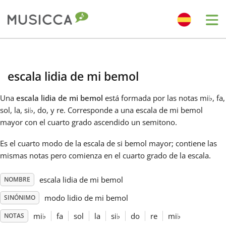
Me
Bahasa Indonesia
escala lidia de mi bemol
Български
Una
escala lidia de mi bemol
está formada por las notas mi
♭
, fa,
sol, la, si
♭
, do, y re. Corresponde a una escala de mi bemol
Dansk
mayor con el cuarto grado ascendido un semitono.
Es el cuarto modo de la escala de si bemol mayor; contiene las
Deutsch
mismas notas pero comienza en el cuarto grado de la escala.
escala lidia de mi bemol
NOMBRE
English
modo lidio de mi bemol
SINÓNIMO
Español
mi
♭
fa
sol
la
si
♭
do
re
mi
♭
NOTAS