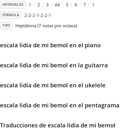
1
2
3
♯
4
5
6
7
1
INTERVALOS
Français
2-2-2-1-2-2-1
FÓRMULA
Heptátona (7 notas por octava)
TIPO
한국어
escala lidia de mi bemol en el piano
हिन्दी
escala lidia de mi bemol en la guitarra
Italiano
escala lidia de mi bemol en el ukelele
日本語
escala lidia de mi bemol en el pentagrama
Polski
Português
Traducciones de escala lidia de mi bemol