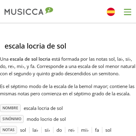
Me
Bahasa Indonesia
escala locria de sol
Български
Una
escala de sol locria
está formada por las notas sol, la
♭
, si
♭
,
do, re
♭
, mi
♭
, y fa. Corresponde a una escala de sol menor natural
Dansk
con el segundo y quinto grado descendidos un semitono.
Es el séptimo modo de la escala de la bemol mayor; contiene las
Deutsch
mismas notas pero comienza en el séptimo grado de la escala.
escala locria de sol
NOMBRE
English
modo locrio de sol
SINÓNIMO
Español
sol
la
♭
si
♭
do
re
♭
mi
♭
fa
sol
NOTAS