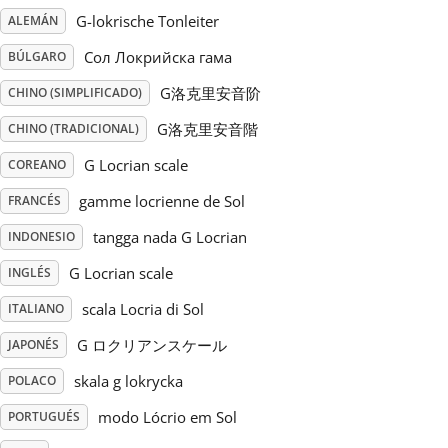
G-lokrische Tonleiter
ALEMÁN
Русский
Сол Локрийска гама
BÚLGARO
G洛克里安音阶
CHINO (SIMPLIFICADO)
Svenska
G洛克里安音階
CHINO (TRADICIONAL)
G Locrian scale
COREANO
Tiếng Việt
gamme locrienne de Sol
FRANCÉS
Türkçe
tangga nada G Locrian
INDONESIO
G Locrian scale
INGLÉS
Українська
scala Locria di Sol
ITALIANO
G ロクリアンスケール
JAPONÉS
简体中文
skala g lokrycka
POLACO
modo Lócrio em Sol
PORTUGUÉS
繁體中文