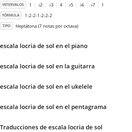
1
♭
2
♭
3
4
♭
5
♭
6
♭
7
1
INTERVALOS
Français
1-2-2-1-2-2-2
FÓRMULA
Heptátona (7 notas por octava)
TIPO
한국어
escala locria de sol en el piano
हिन्दी
escala locria de sol en la guitarra
Italiano
escala locria de sol en el ukelele
日本語
escala locria de sol en el pentagrama
Polski
Português
Traducciones de escala locria de sol