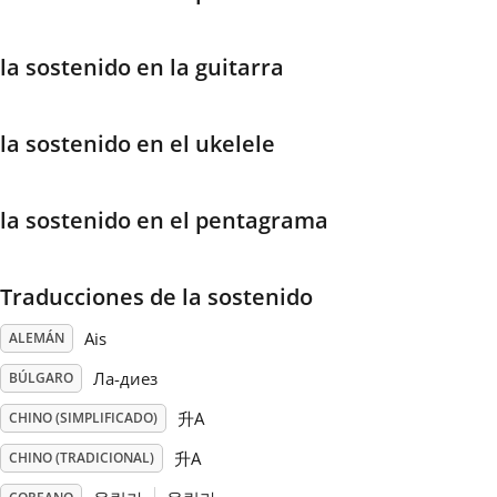
Français
la sostenido en la guitarra
한국어
la sostenido en el ukelele
हिन्दी
la sostenido en el pentagrama
Italiano
Traducciones de la sostenido
日本語
Ais
ALEMÁN
Ла-диез
BÚLGARO
Polski
升A
CHINO (SIMPLIFICADO)
升A
CHINO (TRADICIONAL)
Português