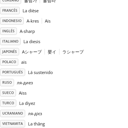
올림가
올림라
COREANO
La dièse
FRANCÉS
Русский
A-kres
Ais
INDONESIO
Svenska
A-sharp
INGLÉS
La diesis
ITALIANO
Tiếng Việt
Aシャープ
嬰イ
ラシャープ
JAPONÉS
ais
POLACO
Türkçe
Lá sustenido
PORTUGUÉS
ля-диез
RUSO
Українська
Aiss
SUECO
La diyez
简体中文
TURCO
ля-дієз
UCRANIANO
繁體中文
La thăng
VIETNAMITA