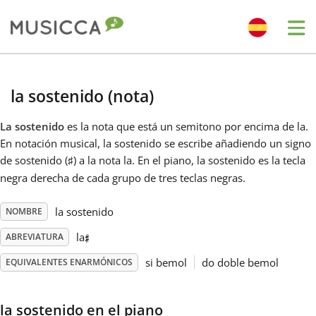
Me
Bahasa Indonesia
la sostenido (nota)
Български
La sostenido
es la nota que está un semitono por encima de la.
En notación musical, la sostenido se escribe añadiendo un signo
de sostenido (
) a la nota la. En el piano, la sostenido es la tecla
♯
Dansk
negra derecha de cada grupo de tres teclas negras.
Deutsch
la sostenido
NOMBRE
♯
la
ABREVIATURA
English
si bemol
do doble bemol
EQUIVALENTES ENARMÓNICOS
Español
la sostenido en el piano