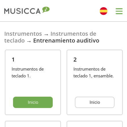
Bahasa Indonesia
Instrumentos
→
Instrumentos de
teclado
→
Entrenamiento auditivo
Български
1
2
Dansk
Instrumentos de
Instrumentos de
teclado 1.
teclado 1, ensamble.
Deutsch
Inicio
Inicio
English
Español