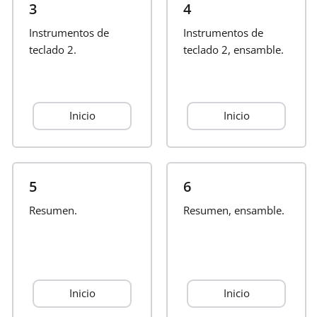
3
4
Français
Instrumentos de
Instrumentos de
teclado 2.
teclado 2, ensamble.
한국어
Inicio
Inicio
हिन्दी
Italiano
5
6
Resumen.
日本語
Resumen, ensamble.
Polski
Inicio
Inicio
Português