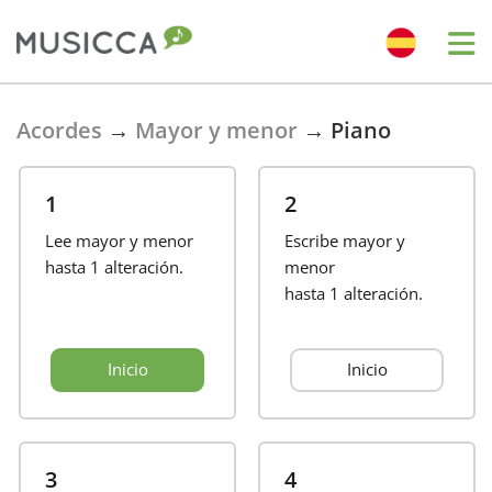
Bahasa Indonesia
Acordes
→
Mayor y menor
→
Piano
Български
1
2
Lee mayor y menor
Escribe mayor y
Dansk
hasta
1 alteración.
menor
hasta
1 alteración.
Deutsch
Inicio
Inicio
English
Español
3
4