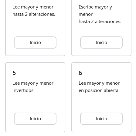
Lee mayor y menor
Escribe mayor y
Français
hasta
2 alteraciones.
menor
hasta
2 alteraciones.
한국어
Inicio
Inicio
हिन्दी
Italiano
5
6
Lee mayor y menor
Lee mayor y menor
invertidos.
日本語
en posición abierta.
Polski
Inicio
Inicio
Português