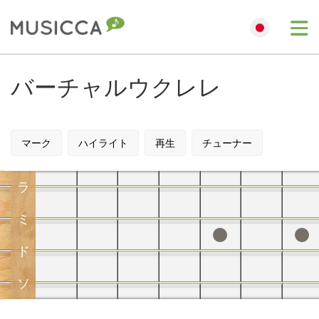
Me
Bahasa Indonesia
バーチャルウクレレ
Български
マーク
ハイライト
再生
チューナー
Dansk
ラ
Deutsch
ミ
ド
English
ソ
Español