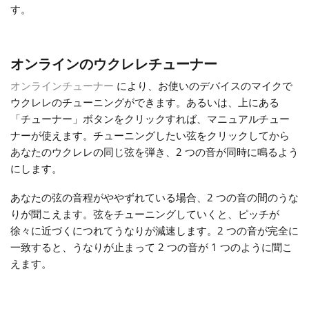
す。
Русский
オンラインのウクレレチューナー
Svenska
オンラインチューナー
により、お使いのデバイスのマイクで
ウクレレのチューニングができます。あるいは、上にある
Tiếng Việt
「チューナー」ボタンをクリックすれば、マニュアルチュー
ナーが使えます。チューニングしたい弦をクリックしてから
あなたのウクレレの同じ弦を弾き、2 つの音が同時に鳴るよう
Türkçe
にします。
あなたの弦の音程がややずれている場合、2 つの音の間のうな
Українська
りが聞こえます。弦をチューニングしていくと、ピッチが
徐々に近づくにつれてうなりが減速します。2 つの音が完全に
一致すると、うなりが止まって 2 つの音が 1 つのように聞こ
简体中文
えます。
繁體中文