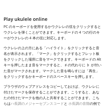
Français
Play ukulele online
한국어
PC のキーボードを使用するかウクレレの弦をクリックすると
ウクレレを弾くことができます。キーボードの 4 つの行のキ
ーがウクレレの 4 本の弦に対応します。
हिन्दी
ウクレレの上の方にある「ハイライト」をクリックすると音
名が表示されます。「マーク」をクリックするとフレット板
Italiano
をクリックした場所に音をマークできます。キーボードの Alt
キーを押したまま音をマークすると、
の代わりに
が付い
♯
♭
日本語
た音がマークされます。マークした音を鳴らすには「再生」
をクリックするかキーボードのスペースキーを押します。
Polski
ブラウザのウェブアドレスをコピーしておけば、ウクレレに
付けたマークを保存することができます。こうすると、あな
たの付けたマークを他の人と共有することができます。こち
Português
らは
ハ長調のメジャーセブンスコード
と
ホ長調の音階
の例で