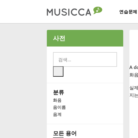
연습문제
Bahasa Indonesia
사전
Български
A d
Dansk
화음
실제
분류
Deutsch
지는
화음
음이름
English
음계
Español
모든 용어