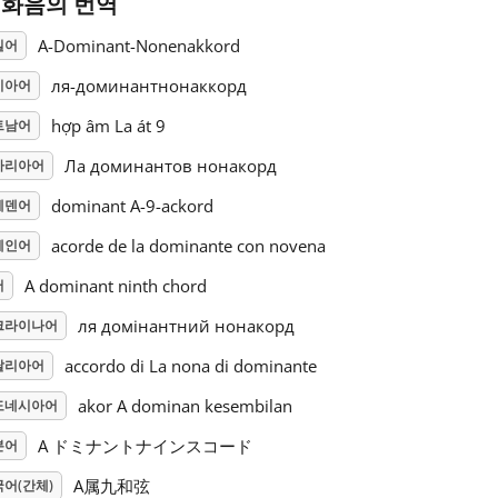
9 화음의 번역
A-Dominant-Nonenakkord
일어
ля-доминантнонаккорд
시아어
hợp âm La át 9
트남어
Ла доминантов нонакорд
가리아어
dominant A-9-ackord
웨덴어
acorde de la dominante con novena
페인어
A dominant ninth chord
어
ля домінантний нонакорд
크라이나어
accordo di La nona di dominante
탈리아어
akor A dominan kesembilan
도네시아어
A ドミナントナインスコード
본어
A属九和弦
어(간체)