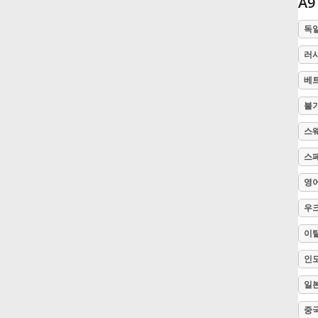
A
Русский
독
러
Svenska
베
불
Tiếng Việt
스
스
Türkçe
영
우
Українська
이
简体中文
인
일
繁體中文
중국