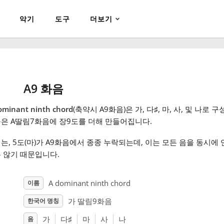
악기
도구
더보기
A9 화음
ominant ninth chord
(축약시 A9화음)은 가, 다
♯
, 마, 사, 및 나로 
은 A딸림7화음에 장9도를 더해 만들어집니다.
는, 5도(마)가 A9화음에서 종종 누락되는데, 이는 모든 음을 동시에
 않기 때문입니다.
A dominant ninth chord
이름
가 딸림9화음
한국어 명칭
가
다
♯
마
사
나
음