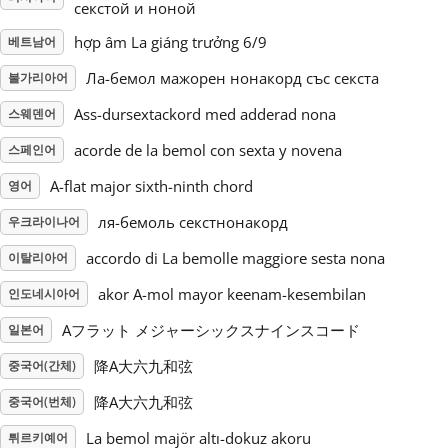
секстой и ноной
Русский
hợp âm La giáng trưởng 6/9
베트남어
Ла-бемол мажорен нонакорд със секста
불가리아어
Svenska
Ass-dursextackord med adderad nona
스웨덴어
acorde de la bemol con sexta y novena
스페인어
Tiếng Việt
A-flat major sixth-ninth chord
영어
ля-бемоль секстнонакорд
우크라이나어
Türkçe
accordo di La bemolle maggiore sesta nona
이탈리아어
akor A-mol mayor keenam-kesembilan
인도네시아어
Українська
Aフラット メジャーシックスナインスコード
일본어
简体中文
降A大六九和弦
중국어(간체)
降A大六九和弦
중국어(번체)
繁體中文
La bemol majör altı-dokuz akoru
튀르키예어