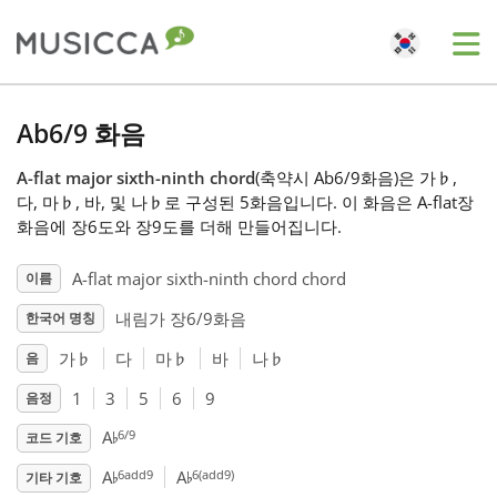
Me
Bahasa Indonesia
Ab6/9 화음
A-flat major sixth-ninth chord
(축약시 Ab6/9화음)은 가
♭
,
Български
다, 마
♭
, 바, 및 나
♭
로 구성된 5화음입니다. 이 화음은 A-flat장
화음에 장6도와 장9도를 더해 만들어집니다.
Dansk
A-flat major sixth-ninth chord chord
이름
내림가 장6/9화음
한국어 명칭
Deutsch
가
♭
다
마
♭
바
나
♭
음
1
3
5
6
9
음정
English
♭
6/9
A
코드 기호
♭
♭
Español
6add9
6(add9)
A
A
기타 기호