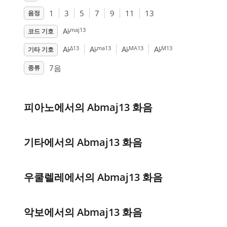
1
3
5
7
9
11
13
음정
♭
maj13
A
코드 기호
♭
♭
♭
♭
Δ13
ma13
MA13
M13
A
A
A
A
기타 기호
7음
종류
피아노에서의 Abmaj13 화음
기타에서의 Abmaj13 화음
우쿨렐레에서의 Abmaj13 화음
악보에서의 Abmaj13 화음