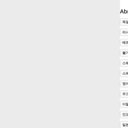
Ab
Русский
독
Svenska
러
베
Tiếng Việt
불
스
Türkçe
스
영
Українська
우
简体中文
이
인
繁體中文
일