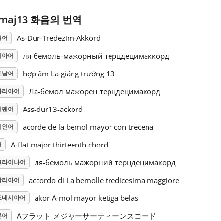
maj13 화음의 번역
As-Dur-Tredezim-Akkord
일어
ля-бемоль-мажорный терцдецимаккорд
시아어
hợp âm La giáng trưởng 13
트남어
Ла-бемол мажорен терцдецимакорд
가리아어
Ass-dur13-ackord
웨덴어
acorde de la bemol mayor con trecena
페인어
A-flat major thirteenth chord
어
ля-бемоль мажорний терцдецимакорд
크라이나어
accordo di La bemolle tredicesima maggiore
탈리아어
akor A-mol mayor ketiga belas
도네시아어
Aフラット メジャーサーティーンスコード
본어