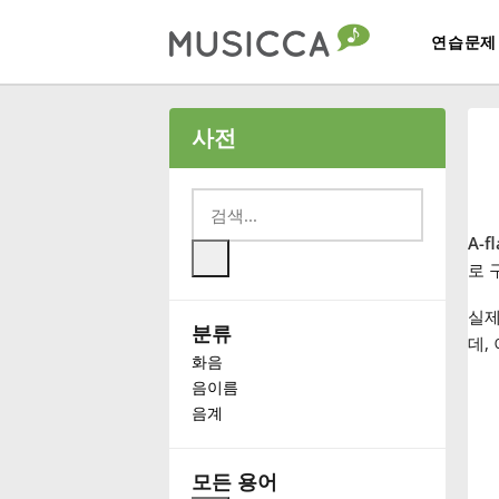
연습문제
Bahasa Indonesia
사전
Български
A-f
Dansk
로 
실제
분류
Deutsch
데,
화음
음이름
English
음계
Español
모든 용어