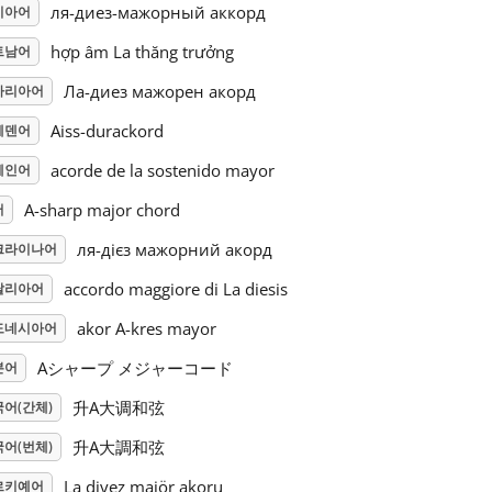
ля-диез-мажорный аккорд
시아어
hợp âm La thăng trưởng
트남어
Ла-диез мажорен акорд
가리아어
Aiss-durackord
웨덴어
acorde de la sostenido mayor
페인어
A-sharp major chord
어
ля-дієз мажорний акорд
크라이나어
accordo maggiore di La diesis
탈리아어
akor A-kres mayor
도네시아어
Aシャープ メジャーコード
본어
升A大调和弦
어(간체)
升A大調和弦
어(번체)
La diyez majör akoru
르키예어