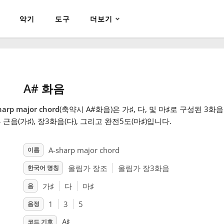
악기
도구
더보기
A# 화음
harp major chord
(축약시 A#화음)은 가
♯
, 다
, 및 마
♯
로 구성된 3화음
 근음(가
♯
), 장3화음(다
), 그리고 완전5도(마
♯
)입니다.
A-sharp major chord
이름
올림가 장조
올림가 장3화음
한국어 명칭
가
♯
다
마
♯
음
1
3
5
음정
♯
A
코드 기호