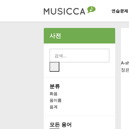
연습문제
Bahasa Indonesia
사전
Български
A-s
Dansk
정은
분류
Deutsch
화음
음이름
English
음계
Español
모든 용어