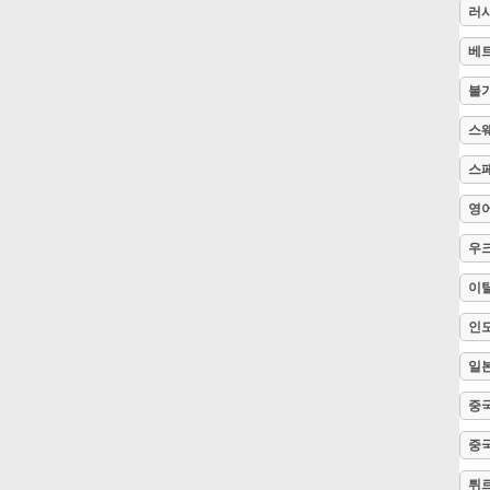
러
Русский
베
불
Svenska
스
스
Tiếng Việt
영
우
Türkçe
이
Українська
인
일
简体中文
중국
중국
繁體中文
튀