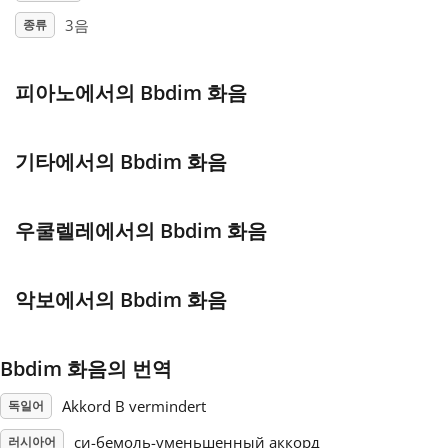
3음
종류
Français
피아노에서의 Bbdim 화음
한국어
기타에서의 Bbdim 화음
हिन्दी
우쿨렐레에서의 Bbdim 화음
Italiano
악보에서의 Bbdim 화음
日本語
Polski
Bbdim 화음의 번역
Akkord B vermindert
독일어
Português
си-бемоль-уменьшенный аккорд
러시아어