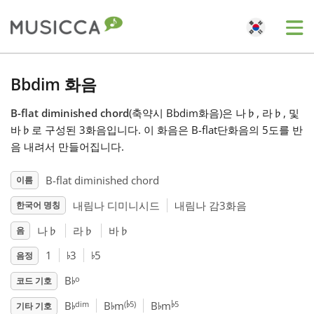
Me
Bahasa Indonesia
Bbdim 화음
B-flat diminished chord
(축약시 Bbdim화음)은 나
♭
, 라
♭
, 및
Български
바
♭
로 구성된 3화음입니다. 이 화음은 B-flat단화음의 5도를 반
음 내려서 만들어집니다.
Dansk
B-flat diminished chord
이름
내림나 디미니시드
내림나 감3화음
한국어 명칭
Deutsch
나
♭
라
♭
바
♭
음
♭
♭
English
1
3
5
음정
♭
o
B
코드 기호
♭
♭
♭
♭
♭
Español
dim
(
5)
5
B
B
m
B
m
기타 기호