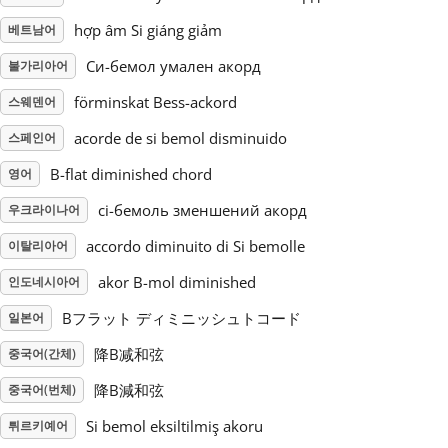
hợp âm Si giáng giảm
베트남어
Русский
Си-бемол умален акорд
불가리아어
förminskat Bess-ackord
스웨덴어
Svenska
acorde de si bemol disminuido
스페인어
Tiếng Việt
B-flat diminished chord
영어
сі-бемоль зменшений акорд
우크라이나어
Türkçe
accordo diminuito di Si bemolle
이탈리아어
akor B-mol diminished
인도네시아어
Українська
Bフラット ディミニッシュトコード
일본어
降B减和弦
중국어(간체)
简体中文
降B減和弦
중국어(번체)
繁體中文
Si bemol eksiltilmiş akoru
튀르키예어