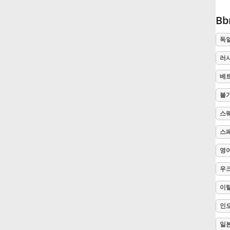
B
Русский
독
Svenska
러
베
Tiếng Việt
불
스
Türkçe
스
영
Українська
우
简体中文
이
인
繁體中文
일