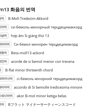
bm13 화음의 번역
B-Moll-Tredezim-Akkord
일어
си-бемоль-минорный терцдецимаккорд
시아어
hợp âm Si giáng thứ 13
트남어
Си-бемол минорен терцдецимакорд
가리아어
Bess-moll13-ackord
웨덴어
acorde de si bemol menor con trecena
페인어
B-flat minor thirteenth chord
어
сі-бемоль мінорний терцдецимакорд
크라이나어
accordo di Si bemolle tredicesima minore
탈리아어
akor B-mol minor ketiga belas
도네시아어
Bフラット マイナーサーティーンスコード
본어