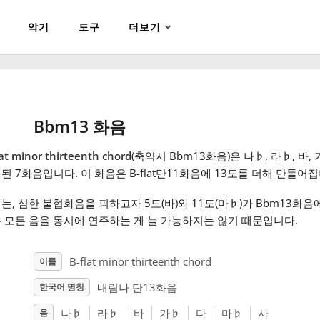
악기
도구
더보기
Bbm13 화음
lat minor thirteenth chord
(축약시 Bbm13화음)은 나
♭
, 라
♭
, 바, 
된 7화음입니다. 이 화음은 B-flat단11화음에 13도를 더해 만들어집
는, 심한 불협화음을 피하고자 5도(바)와 11도(마
♭
)가 Bbm13화
 모든 음을 동시에 연주하는 게 늘 가능하지는 않기 때문입니다.
B-flat minor thirteenth chord
이름
내림나 단13화음
한국어 명칭
나
♭
라
♭
바
가
♭
다
마
♭
사
음