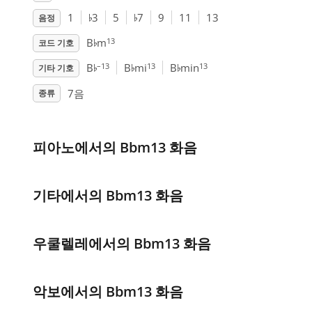
♭
♭
1
3
5
7
9
11
13
음정
♭
13
B
m
코드 기호
♭
♭
♭
–13
13
13
B
B
mi
B
min
기타 기호
7음
종류
피아노에서의 Bbm13 화음
기타에서의 Bbm13 화음
우쿨렐레에서의 Bbm13 화음
악보에서의 Bbm13 화음