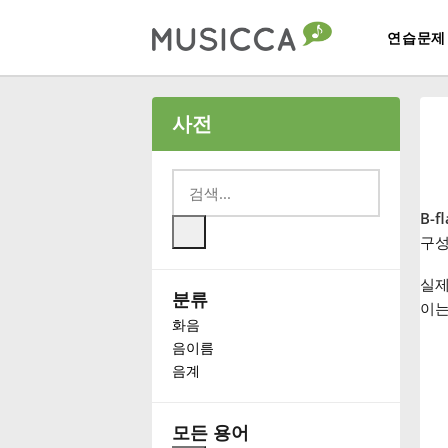
연습문제
Bahasa Indonesia
사전
Български
B-f
Dansk
구성
실제
분류
Deutsch
이는
화음
음이름
English
음계
Español
모든 용어