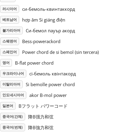
си-бемоль-квинтаккорд
러시아어
Русский
hợp âm Si giáng điện
베트남어
Си-бемол пауър акорд
불가리아어
Svenska
Bess-powerackord
스웨덴어
Tiếng Việt
Power chord de si bemol (sin tercera)
스페인어
B-flat power chord
영어
Türkçe
сі-бемоль квінтакорд
우크라이나어
Si bemolle power chord
이탈리아어
Українська
akor B-mol power
인도네시아어
Bフラット パワーコード
일본어
简体中文
降B强力和弦
중국어(간체)
繁體中文
降B強力和弦
중국어(번체)