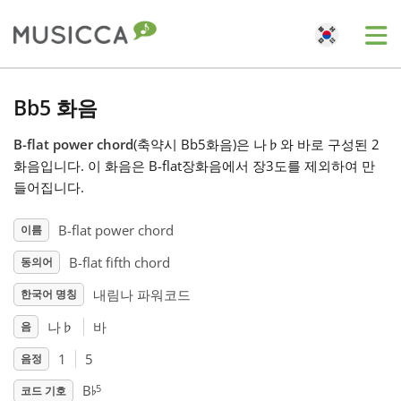
Me
Bahasa Indonesia
Bb5 화음
B-flat power chord
(축약시 Bb5화음)은 나
♭
와 바로 구성된 2
Български
화음입니다. 이 화음은 B-flat장화음에서 장3도를 제외하여 만
들어집니다.
Dansk
B-flat power chord
이름
B-flat fifth chord
동의어
Deutsch
내림나 파워코드
한국어 명칭
English
나
♭
바
음
1
5
음정
♭
Español
5
B
코드 기호