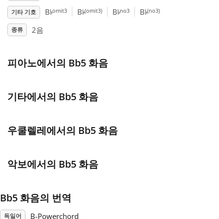
♭
♭
♭
♭
omit3
(omit3)
no3
(no3)
B
B
B
B
기타 기호
Français
2음
종류
한국어
피아노에서의 Bb5 화음
हिन्दी
기타에서의 Bb5 화음
Italiano
우쿨렐레에서의 Bb5 화음
日本語
악보에서의 Bb5 화음
Polski
Bb5 화음의 번역
Português
B-Powerchord
독일어