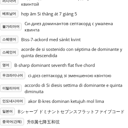
러시아어
квинтой
Русский
hợp âm Si thăng át 7 giáng 5
베트남어
Си-диез доминантов септакорд с умалена
불가리아어
квинта
Svenska
Biss-7-ackord med sänkt kvint
스웨덴어
Tiếng Việt
acorde de si sostenido con séptima de dominante y
스페인어
quinta descendida
B-sharp dominant seventh flat five chord
영어
Türkçe
сі-дієз септакорд зі зменшеною квінтою
우크라이나어
Українська
accordo di Si diesis settima di dominante e quinta
이탈리아어
diminuita
akor B-kres dominan ketujuh mol lima
인도네시아어
简体中文
Bシャープ ドミナントセブンスフラットファイブコード
일본어
繁體中文
升B属七降五和弦
중국어(간체)