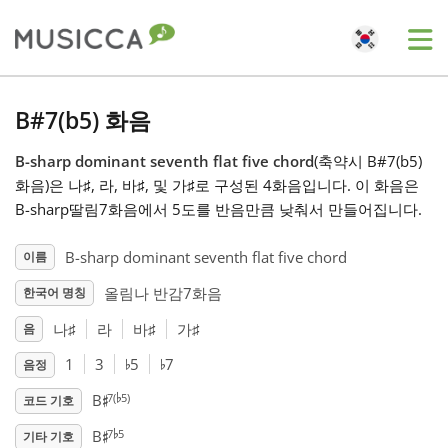
Me
Bahasa Indonesia
B#7(b5) 화음
B-sharp dominant seventh flat five chord
(축약시 B#7(b5)
Български
화음)은 나
♯
, 라
, 바
♯
, 및 가
♯
로 구성된 4화음입니다. 이 화음은
B-sharp딸림7화음에서 5도를 반음만큼 낮춰서 만들어집니다.
Dansk
B-sharp dominant seventh flat five chord
이름
올림나 반감7화음
한국어 명칭
Deutsch
나
♯
라
바
♯
가
♯
음
♭
♭
English
1
3
5
7
음정
♭
♯
7(
5)
B
코드 기호
♭
♯
Español
7
5
B
기타 기호