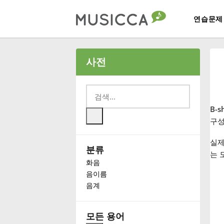
연습문제
Bahasa Indonesia
사전
Български
B-s
Dansk
구성
실제
분류
Deutsch
는 
화음
음이름
English
음계
Español
모든 용어