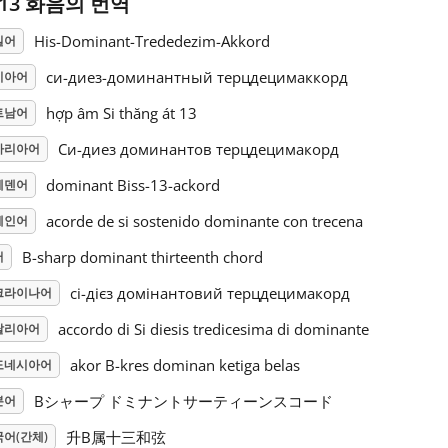
#13 화음의 번역
His-Dominant-Trededezim-Akkord
일어
си-диез-доминантный терцдецимаккорд
시아어
hợp âm Si thăng át 13
트남어
Си-диез доминантов терцдецимакорд
가리아어
dominant Biss-13-ackord
웨덴어
acorde de si sostenido dominante con trecena
페인어
B-sharp dominant thirteenth chord
어
сі-дієз домінантовий терцдецимакорд
크라이나어
accordo di Si diesis tredicesima di dominante
탈리아어
akor B-kres dominan ketiga belas
도네시아어
Bシャープ ドミナントサーティーンスコード
본어
升B属十三和弦
어(간체)