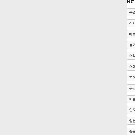
B
Русский
독
러
Svenska
베
불
Tiếng Việt
스
스
Türkçe
영
우
Українська
이
简体中文
인
일
繁體中文
중국