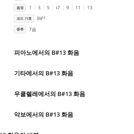
♭
1
3
5
7
9
11
13
음정
♯
13
B
코드 기호
7음
종류
피아노에서의 B#13 화음
기타에서의 B#13 화음
우쿨렐레에서의 B#13 화음
악보에서의 B#13 화음