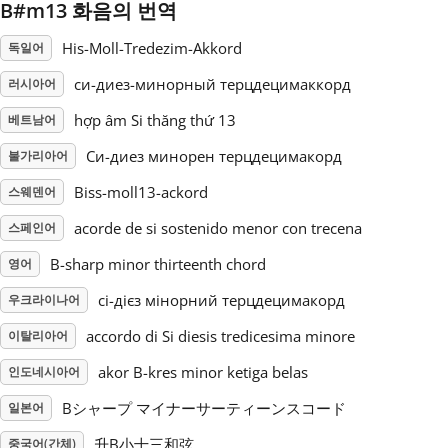
B#m13 화음의 번역
Русский
His-Moll-Tredezim-Akkord
독일어
си-диез-минорный терцдецимаккорд
러시아어
Svenska
hợp âm Si thăng thứ 13
베트남어
Си-диез минорен терцдецимакорд
불가리아어
Tiếng Việt
Biss-moll13-ackord
스웨덴어
acorde de si sostenido menor con trecena
스페인어
Türkçe
B-sharp minor thirteenth chord
영어
Українська
сі-дієз мінорний терцдецимакорд
우크라이나어
accordo di Si diesis tredicesima minore
이탈리아어
简体中文
akor B-kres minor ketiga belas
인도네시아어
Bシャープ マイナーサーティーンスコード
일본어
繁體中文
升B小十三和弦
중국어(간체)