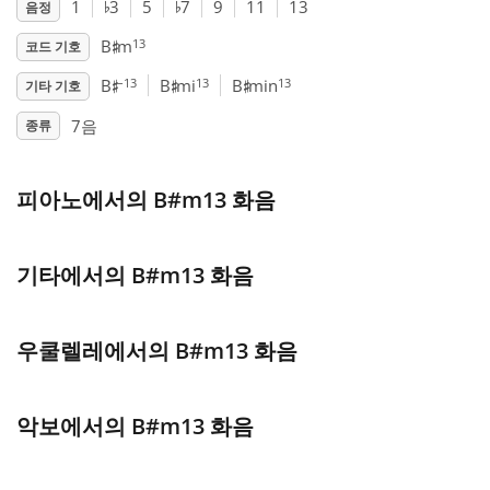
♭
♭
1
3
5
7
9
11
13
음정
♯
Français
13
B
m
코드 기호
♯
♯
♯
–13
13
13
B
B
mi
B
min
기타 기호
한국어
7음
종류
हिन्दी
피아노에서의 B#m13 화음
Italiano
기타에서의 B#m13 화음
日本語
우쿨렐레에서의 B#m13 화음
Polski
악보에서의 B#m13 화음
Português