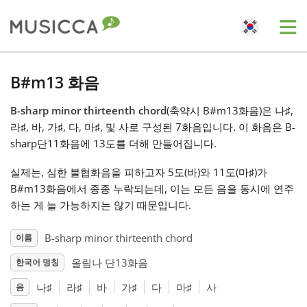
Me
Bahasa Indonesia
B#m13 화음
B-sharp minor thirteenth chord
(축약시 B#m13화음)은 나
♯
,
Български
라
♯
, 바
, 가
♯
, 다
, 마
♯
, 및 사
로 구성된 7화음입니다. 이 화음은 B-
sharp단11화음에 13도를 더해 만들어집니다.
Dansk
실제는, 심한 불협화음을 피하고자 5도(바
)와 11도(마
♯
)가
B#m13화음에서 종종 누락되는데, 이는 모든 음을 동시에 연주
Deutsch
하는 게 늘 가능하지는 않기 때문입니다.
B-sharp minor thirteenth chord
이름
English
올림나 단13화음
한국어 명칭
나
♯
라
♯
바
가
♯
다
마
♯
사
음
Español