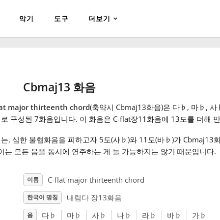
악기
도구
더보기
Cbmaj13 화음
lat major thirteenth chord
(축약시 Cbmaj13화음)은 다
♭
, 마
♭
, 사
♭
로 구성된 7화음입니다. 이 화음은 C-flat장11화음에 13도를 더해
는, 심한 불협화음을 피하고자 5도(사
♭
)와 11도(바
♭
)가 Cbmaj
 이는 모든 음을 동시에 연주하는 게 늘 가능하지는 않기 때문입니다.
C-flat major thirteenth chord
이름
내림다 장13화음
한국어 명칭
다
♭
마
♭
사
♭
나
♭
라
♭
바
♭
가
♭
음