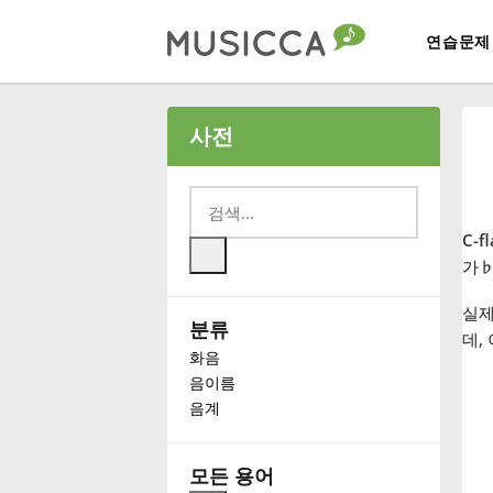
연습문제
Bahasa Indonesia
사전
Български
C-f
Dansk
가
실제
분류
Deutsch
데,
화음
음이름
English
음계
Español
모든 용어