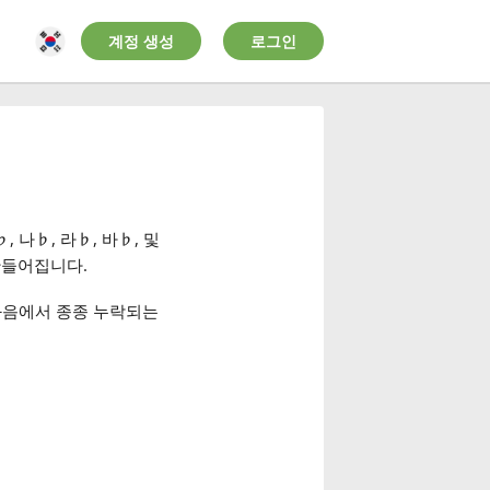
계정 생성
로그인
♭
, 나
♭
, 라
♭
, 바
♭
, 및
 만들어집니다.
13화음에서 종종 누락되는