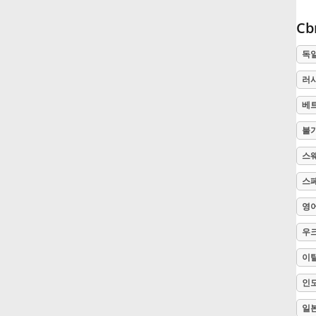
Cb
Русский
독
Svenska
러
베
Tiếng Việt
불
스
Türkçe
스
영
Українська
우
简体中文
이
인
繁體中文
일