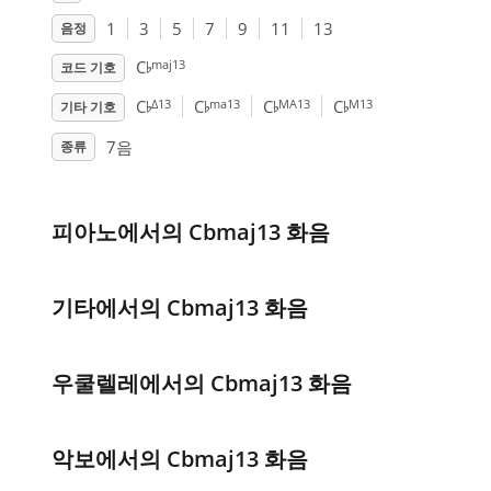
1
3
5
7
9
11
13
음정
♭
maj13
C
코드 기호
♭
♭
♭
♭
Δ13
ma13
MA13
M13
C
C
C
C
기타 기호
7음
종류
피아노에서의 Cbmaj13 화음
기타에서의 Cbmaj13 화음
우쿨렐레에서의 Cbmaj13 화음
악보에서의 Cbmaj13 화음