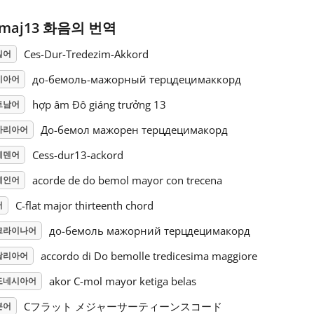
maj13 화음의 번역
Ces-Dur-Tredezim-Akkord
일어
до-бемоль-мажорный терцдецимаккорд
시아어
hợp âm Đô giáng trưởng 13
트남어
До-бемол мажорен терцдецимакорд
가리아어
Cess-dur13-ackord
웨덴어
acorde de do bemol mayor con trecena
페인어
C-flat major thirteenth chord
어
до-бемоль мажорний терцдецимакорд
크라이나어
accordo di Do bemolle tredicesima maggiore
탈리아어
akor C-mol mayor ketiga belas
도네시아어
Cフラット メジャーサーティーンスコード
본어