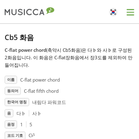
Me
Bahasa Indonesia
Cb5 화음
C-flat power chord
(축약시 Cb5화음)은 다
♭
와 사
♭
로 구성된
Български
2화음입니다. 이 화음은 C-flat장화음에서 장3도를 제외하여 만
들어집니다.
Dansk
C-flat power chord
이름
C-flat fifth chord
동의어
Deutsch
내림다 파워코드
한국어 명칭
English
다
♭
사
♭
음
1
5
음정
♭
Español
5
C
코드 기호