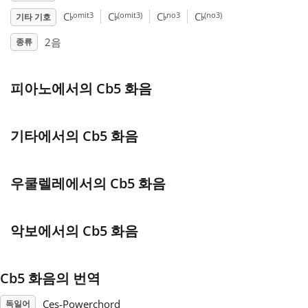
♭
♭
♭
♭
omit3
(omit3)
no3
(no3)
C
C
C
C
기타 기호
Français
2음
종류
한국어
피아노에서의 Cb5 화음
हिन्दी
기타에서의 Cb5 화음
Italiano
우쿨렐레에서의 Cb5 화음
日本語
악보에서의 Cb5 화음
Polski
Cb5 화음의 번역
Português
Ces-Powerchord
독일어