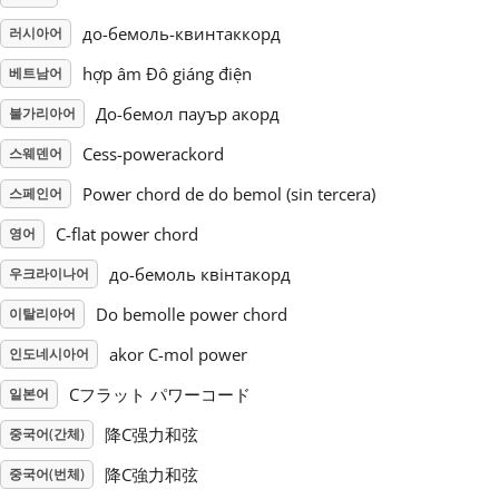
до-бемоль-квинтаккорд
러시아어
Русский
hợp âm Đô giáng điện
베트남어
До-бемол пауър акорд
불가리아어
Svenska
Cess-powerackord
스웨덴어
Tiếng Việt
Power chord de do bemol (sin tercera)
스페인어
C-flat power chord
영어
Türkçe
до-бемоль квінтакорд
우크라이나어
Do bemolle power chord
이탈리아어
Українська
akor C-mol power
인도네시아어
Cフラット パワーコード
일본어
简体中文
降C强力和弦
중국어(간체)
繁體中文
降C強力和弦
중국어(번체)